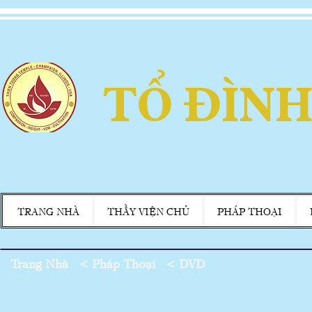
TỔ ĐÌNH
TRANG NHÀ
THẦY VIỆN CHỦ
PHÁP THOẠI
Trang Nhà
<
Pháp Thoại
<
DVD