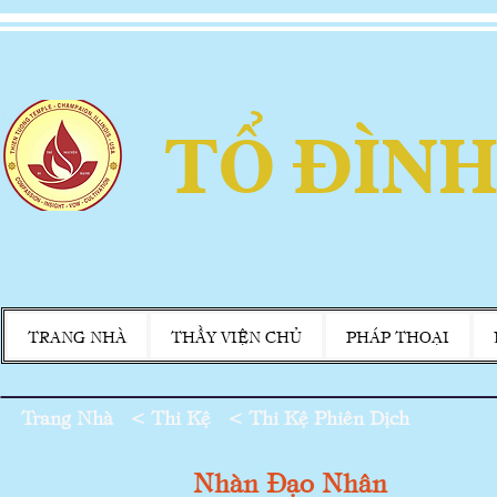
TỔ ĐÌNH
TRANG NHÀ
THẦY VIỆN CHỦ
PHÁP THOẠI
Trang Nhà
<
Thi Kệ < Thi Kệ Phiên Dịch
Nhàn Đạo Nhân