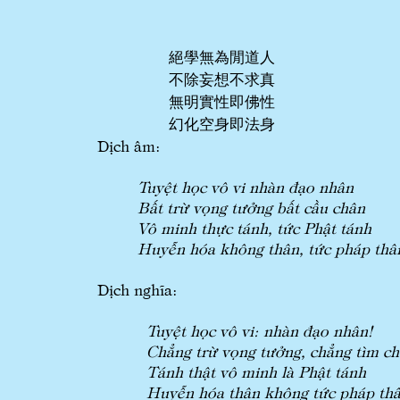
絕學無為閒道人
不除妄想不求真
無明實性即佛性
幻化空身即法身
Dịch âm:
Tuyệt học vô vi nhàn đạo nhân
Bất trừ vọng tưởng bất cầu chân
Vô minh thực tánh, tức Phật tánh
Huyễn hóa không thân, tức pháp th
Dịch nghĩa:
Tuyệt học vô vi: nhàn đạo nhân!
Chẳng trừ vọng tưởng, chẳng tìm ch
Tánh thật vô minh là Phật tánh
Huyễn hóa thân không tức pháp th