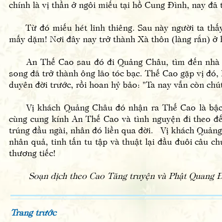
chính là vị thần ở ngôi miếu tại hồ Cung Đình, nay đã 
Từ đó miếu hét linh thiêng. Sau này người ta thấy 
mấy dặm! Nơi đây nay trở thành Xà thôn (làng rắn) 
An Thế Cao sau đó đi Quảng Châu, tìm đến nhà vị th
song đã trở thành ông lão tóc bạc. Thế Cao gặp vị đó,
duyên đời trước, rồi hoan hỷ bảo: "Ta nay vẫn còn chút
Vị khách Quảng Châu đó nhận ra Thế Cao là bậc phi
cùng cung kính An Thế Cao và tình nguyện đi theo đế
trúng đầu ngài, nhân đó liền qua đời. Vị khách Quảng 
nhân quả, tinh tấn tu tập và thuật lại đầu đuôi câu c
thương tiếc!
Soạn dịch theo Cao Tăng truyện và Phật Quang 
Trang trước