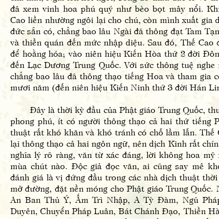
đã xem vinh hoa phú quý như bèo bọt mây nổi. Kh
Cao liền nhường ngôi lại cho chú, còn mình xuất gia 
đức sẵn có, chẳng bao lâu Ngài đã thông đạt Tam Tạ
và thiền quán đến mức nhập diệu. Sau đó, Thế Cao 
để hoằng hóa; vào niên hiệu Kiến Hòa thứ 2 đời Đô
đến Lạc Dương Trung Quốc. Với sức thông tuệ nghe 
chẳng bao lâu đã thông thạo tiếng Hoa và tham gia c
mươi năm (đến niên hiệu Kiến Ninh thứ 3 đời Hán Li
Đây là thời kỳ đầu của Phật giáo Trung Quốc, thuậ
phong phú, ít có người thông thạo cả hai thứ tiếng 
thuật rất khó khăn và khó tránh có chỗ lầm lẫn. Thế
lại thông thạo cả hai ngôn ngữ, nên dịch Kinh rất chí
nghĩa lý rõ ràng, văn từ xác đáng, lời không hoa mỹ
mùa chút nào. Độc giả đọc văn, ai cũng say mê kh
đánh giá là vị đứng đầu trong các nhà dịch thuật thời
mở đường, đặt nền móng cho Phật giáo Trung Quốc. 
An Ban Thủ Ý, Ấm Trì Nhập, A Tỳ Đàm, Ngũ Phá
Duyên, Chuyển Pháp Luân, Bát Chánh Đạo, Thiền H