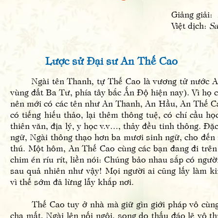
Giảng giải:
Việt dịch:
S
Lược sử Đại sư An Thế Cao
Ngài tên Thanh, tự Thế Cao là vương tử nước An
vùng đất Ba Tư, phía tây bắc Ấn Độ hiện nay). Vì họ c
nên mới có các tên như An Thanh, An Hầu, An Thế C
có tiếng hiếu thảo, lại thêm thông tuệ, có chí cầu họ
thiên văn, địa lý, y học v.v…, thảy đều tinh thông. Đ
ngữ, Ngài thông thạo hơn ba mươi sinh ngữ, cho đến 
thú. Một hôm, An Thế Cao cùng các bạn đang đi trê
chim én ríu rít, liền nói: Chúng bảo nhau sắp có ngườ
sau quả nhiên như vậy! Mọi người ai cũng lấy làm ki
vì thế sớm đã lừng lẫy khắp nơi.
Thế Cao tuy ở nhà mà giữ gìn giới pháp vô cùng 
cha mất, Ngài lên nối ngôi, song do thấu đáo lẽ vô 