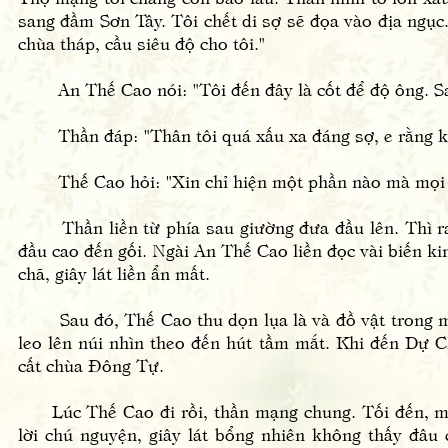
sang đầm Sơn Tây. Tôi chết di sợ sẽ đọa vào địa ngục.
chùa tháp, cầu siêu độ cho tôi."
An Thế Cao nói: "Tôi đến đây là cốt để độ ông. Sao
Thần đáp: "Thân tôi quá xấu xa đáng sợ, e rằng kh
Thế Cao hỏi: "Xin chỉ hiện một phần nào mà mọi ng
Thần liền từ phía sau giường đưa đầu lên. Thì ra l
đầu cao đến gối. Ngài An Thế Cao liền đọc vài biến ki
chã, giây lát liền ẩn mất.
Sau đó, Thế Cao thu dọn lụa là và đồ vật trong mi
leo lên núi nhìn theo đến hút tầm mắt. Khi đến Dự 
cất chùa Đông Tự.
Lúc Thế Cao đi rồi, thần mạng chung. Tối đến, mọi
lời chú nguyện, giây lát bổng nhiên không thấy đâu