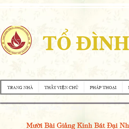
TỔ ĐÌNH
TRANG NHÀ
THẦY VIỆN CHỦ
PHÁP THOẠI
Trang Nhà
<
Kinh Sách
<
Sách
Mười Bài Giảng Kinh Bát Đại Nh