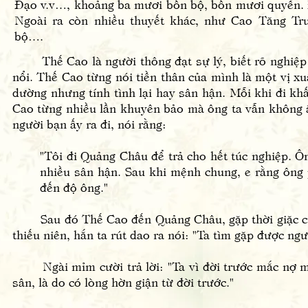
Đạo v.v…, khoảng ba mươi bốn bộ, bốn mươi quyển. 
Ngoài ra còn nhiều thuyết khác, như Cao Tăng Tr
bộ….
Thế Cao là người thông đạt sự lý, biết rõ nghiệp du
nổi. Thế Cao từng nói tiền thân của mình là một vị xu
dường nhưng tính tình lại hay sân hận. Mỗi khi đi khất
Cao từng nhiều lần khuyên bảo mà ông ta vẫn không ă
người bạn ấy ra đi, nói rằng:
"Tôi đi Quảng Châu để trả cho hết túc nghiệp. Ôn
nhiều sân hận. Sau khi mệnh chung, e rằng ông 
đến độ ông."
Sau đó Thế Cao đến Quảng Châu, gặp thời giặc cướp
thiếu niên, hắn ta rút dao ra nói: "Ta tìm gặp được ngươ
Ngài mỉm cười trả lời: "Ta vì đời trước mắc nợ mạng
sân, là do có lòng hờn giận từ đời trước."