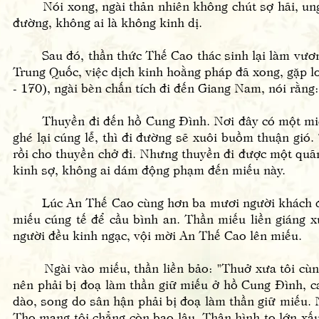
Nói xong, ngài thản nhiên không chút sợ hãi, ung 
đường, không ai là không kinh dị.
Sau đó, thần thức Thế Cao thác sinh lại làm vương 
Trung Quốc, việc dịch kinh hoằng pháp đã xong, gặp 
- 170), ngài bèn chấn tích đi đến Giang Nam, nói rằn
Thuyền đi đến hồ Cung Đình. Nơi đây có một miếu t
ghé lại cúng lễ, thì đi đường sẽ xuôi buồm thuận gió
rồi cho thuyền chở đi. Nhưng thuyền đi được một quãng 
kinh sợ, không ai dám động phạm đến miếu này.
Lúc An Thế Cao cùng hơn ba mươi người khách đồng 
miếu cúng tế để cầu bình an. Thần miếu liền giáng x
người đều kinh ngạc, vội mời An Thế Cao lên miếu.
Ngài vào miếu, thần liền bảo: "Thuở xưa tôi cùng ng
nên phải bị đoạ làm thần giữ miếu ở hồ Cung Đình, ca
dào, song do sân hận phải bị đoạ làm thần giữ miếu. N
Thọ mạng tôi chẳng còn bao lâu. Thân hình to lớn xấu