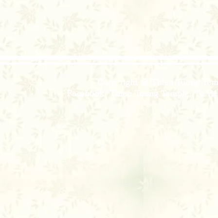
Copy right @ Thien Tuong Temp
Facebook: Thien Tuong Temple; Tu Viện 