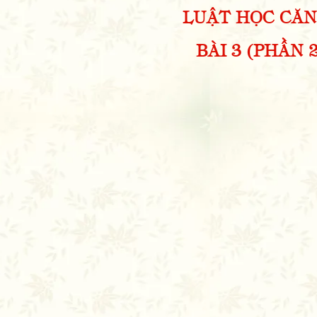
LUẬT HỌC CĂN 
BÀI 3 (PHẦN 