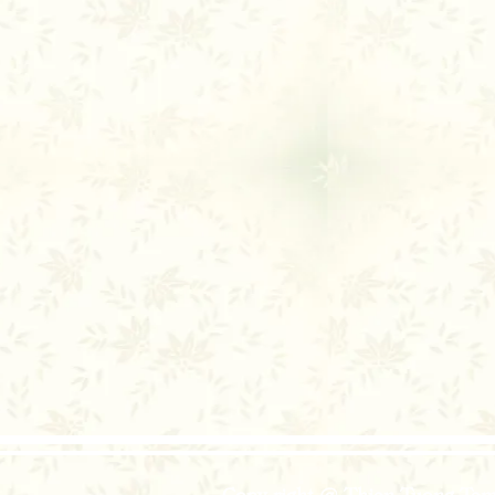
Copy right @ Thien Tuong Temp