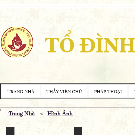
TỔ ĐÌNH
TRANG NHÀ
THẦY VIỆN CHỦ
PHÁP THOẠI
Trang Nhà
<
Hình Ảnh
An Cư Sứ Giả Như Lai 2025
An Cư Sứ Giả Như Lai & K