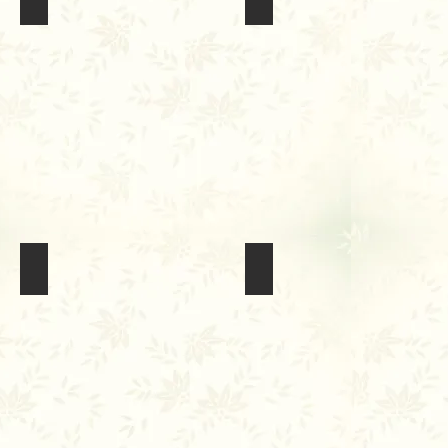
Khóa Tu Báo Ân Kỳ 5, ngày 26-29 tháng 8, 2021
Đại Lễ Phật Đản 2021