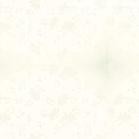
Copy right @ Thien Tuong Temp
Facebook: Thien Tuong Temple; Tu Viện 