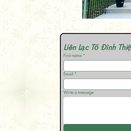
Liên Lạc Tổ Đình Th
First name
*
Email
*
Write a message