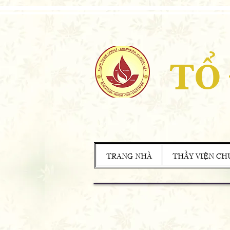
TỔ
TRANG NHÀ
THẦY VIỆN CH