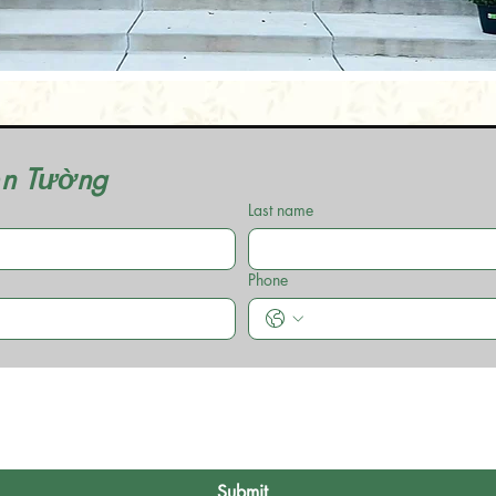
iện Tường
Last name
Phone
Submit