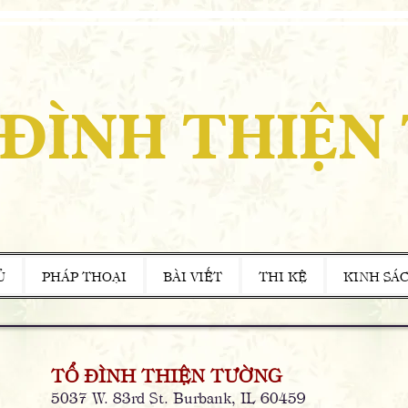
 ĐÌNH THIỆN
Ủ
PHÁP THOẠI
BÀI VIẾT
THI KỆ
KINH SÁ
TỔ ĐÌNH THIỆN TƯỜNG
5037 W. 83rd St. Burbank, IL 60459