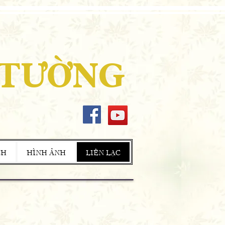
 TƯỜNG
CH
HÌNH ẢNH
LIÊN LẠC