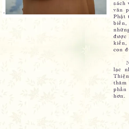
sách 
văn p
Phật 
biến,
những
được 
kiến,
con đ
Ngoà
lạc 
Thiện
thăm 
phần
hơn.
Nam-
We