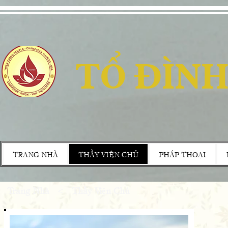
TỔ ĐÌNH
TRANG NHÀ
THẦY VIỆN CHỦ
PHÁP THOẠI
Trang Nhà
<
Thầy Viện Chủ
"T
Ch