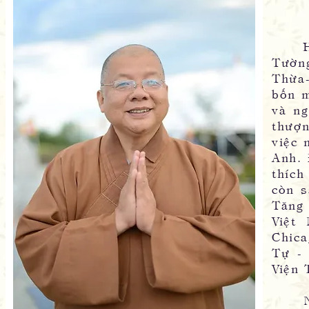
Hòa
Tường
Thừa
bốn m
và ng
thượn
việc 
Anh. 
thích
còn s
Tăng
Việt
Chica
Tự - 
Viện 
Nhận