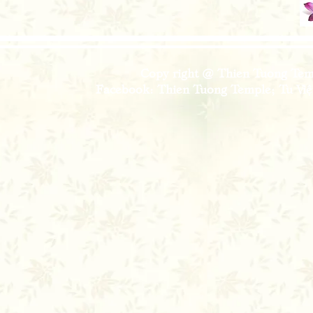
Copy right @ Thien Tuong Temp
Facebook: Thien Tuong Temple; Tu Viện 