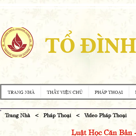
TỔ ĐÌNH
TRANG NHÀ
THẦY VIỆN CHỦ
PHÁP THOẠI
Trang Nhà <
Pháp Thoại
< Video Pháp Thoại
Luật Học Căn Bản -