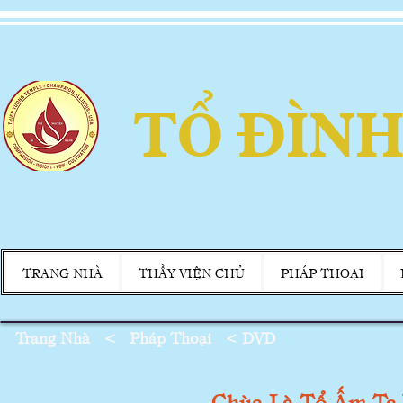
TỔ ĐÌNH
TRANG NHÀ
THẦY VIỆN CHỦ
PHÁP THOẠI
Trang Nhà
<
Pháp Thoại
<
DVD
Chùa Là Tổ Ấm T