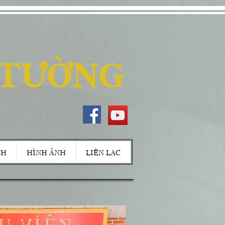
 TƯỜNG
CH
HÌNH ẢNH
LIÊN LẠC