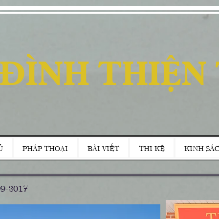
 ĐÌNH THIỆN
Ủ
PHÁP THOẠI
BÀI VIẾT
THI KỆ
KINH SÁ
-09-2017