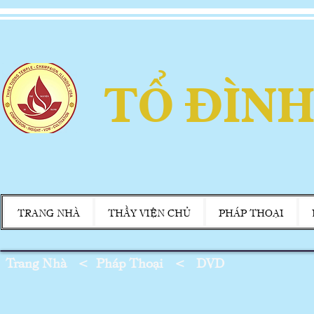
TỔ ĐÌNH
TRANG NHÀ
THẦY VIỆN CHỦ
PHÁP THOẠI
Trang Nhà
<
Pháp Thoại
<
DVD