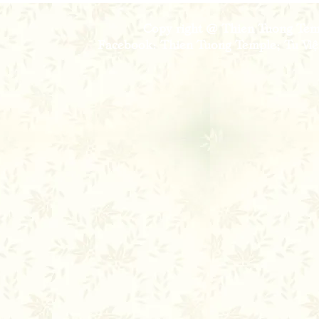
Copy right @ Thien Tuong Temp
Facebook: Thien Tuong Temple; Tu Viện 