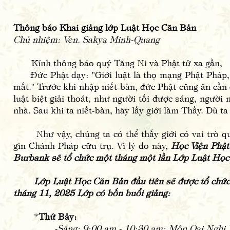
Thông báo Khai giảng lớp Luật Học Căn Bản
Chủ nhiệm: Ven. Sakya Minh-Quang
Kính thông báo quý Tăng Ni và Phật tử xa gần,
Đức Phật dạy: "Giới luật là thọ mạng Phật Pháp, gi
mất." Trước khi nhập niết-bàn, đức Phật cũng ân cần 
luật biệt giải thoát, như người tối được sáng, người
nhà. Sau khi ta niết-bàn, hãy lấy giới làm Thầy. Dù ta
Như vậy, chúng ta có thể thấy giới có vai trò qua
gìn Chánh Pháp cữu trụ. Vì lý do này,
Học Viện Phậ
Burbank sẽ tổ chức một tháng một lần Lớp Luật Học 
Lớp Luật Học Căn Bản đầu tiên sẽ được tổ chức 
tháng 11, 2025 Lớp có bốn buổi giảng:
*
Thứ Bảy:
-Sáng: 9:00 am - 10:30 am: Môn Oai Nghi 