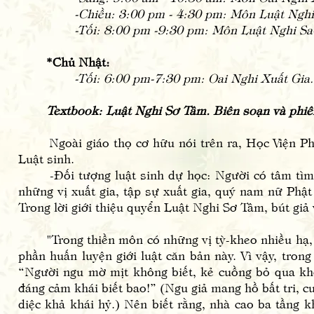
-Chiều: 3:00 pm - 4:30 pm: Môn Luật Nghi
-Tối: 8:00 pm -9:30 pm: Môn Luật Nghi Sa
*Chủ Nhật:
-Tối: 6:00 pm-7:30 pm: Oai Nghi Xuất Gia
Textbook: Luật Nghi Sơ Tâm. Biên soạn và phi
Ngoài giáo thọ cơ hữu nói trên ra, Học Viện Phật
Luật sinh.
-Đối tượng luật sinh dự học: Người có tâm tìm hi
những vị xuất gia, tập sự xuất gia, quý nam nữ Phật
Trong lời giới thiệu quyển Luật Nghi Sơ Tâm, bút giả 
"Trong thiền môn có những vị tỳ-kheo nhiều hạ, nh
phần huấn luyện giới luật căn bản này. Vì vậy, tron
“Người ngu mờ mịt không biết, kẻ cuồng bỏ qua khôn
đáng cảm khái biết bao!” (Ngu giả mang hồ bất tri, cuồ
diệc khả khái hỷ.) Nên biết rằng, nhà cao ba tầng