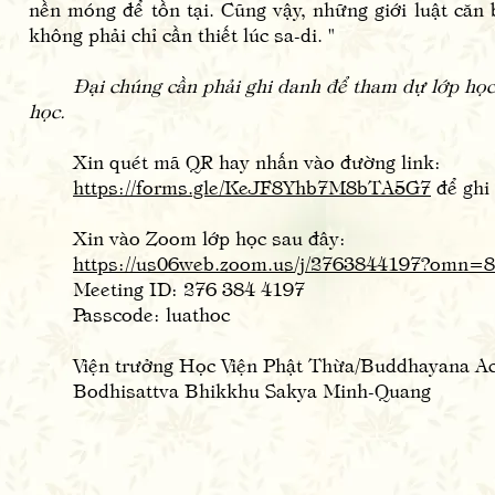
nền móng để tồn tại. Cũng vậy, những giới luật căn 
không phải chỉ cần thiết lúc sa-di. "
Đại chúng cần phải ghi danh để tham dự lớp học
học.
Xin quét mã QR hay nhấn vào đường link:
https://forms.gle/KeJF8Yhb7M8bTA5G7
để ghi
Xin vào Zoom lớp học sau đây:
https://us06web.zoom.us/j/2763844197?omn=
Meeting ID: 276 384 4197
Passcode: luathoc
Viện trưởng Học Viện Phật Thừa/Buddhayana 
Bodhisattva Bhikkhu Sakya Minh-Quang