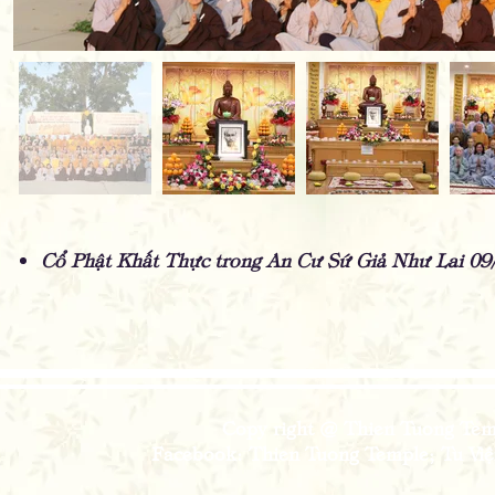
Cổ Phật Khất Thực trong An Cư Sứ Giả Như Lai 0
Copy right @ Thien Tuong Temp
Facebook: Thien Tuong Temple; Tu Viện 