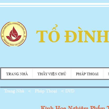
TỔ ĐÌNH
TRANG NHÀ
THẦY VIỆN CHỦ
PHÁP THOẠI
Trang Nhà
<
Pháp Thoại
<
DVD
Kinh Hoa Nghiêm Phẩm 