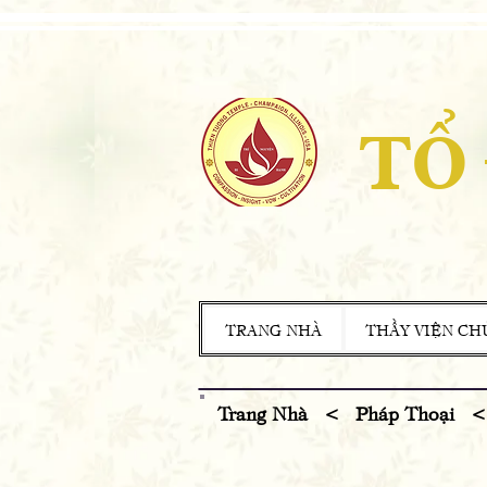
TỔ
TRANG NHÀ
THẦY VIỆN CH
Trang Nhà <
Pháp Thoại
< 