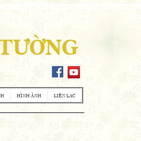
 TƯỜNG
CH
HÌNH ẢNH
LIÊN LẠC