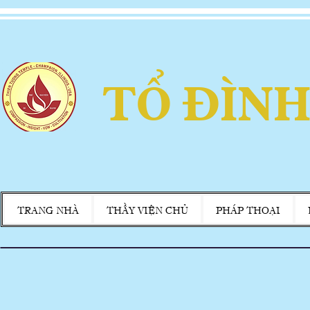
TỔ ĐÌNH
TRANG NHÀ
THẦY VIỆN CHỦ
PHÁP THOẠI