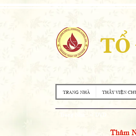
TỔ
TRANG NHÀ
THẦY VIỆN CH
Trang Nhà
<
DVD
Thâm N