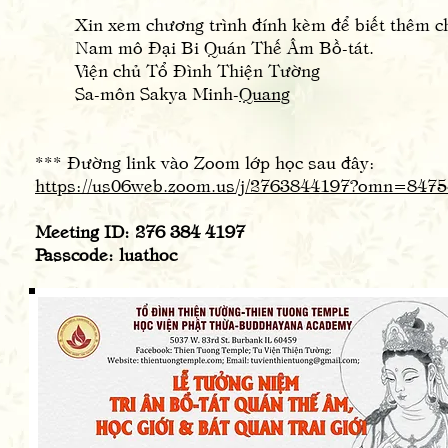
Xin xem chương trình đính kèm để biết thêm chi
Nam mô Đại Bi Quán Thế Âm Bồ-tát.
Viện chủ Tổ Đình Thiện Tường
Sa-môn Sakya Minh-
Quang
*** Đường link vào Zoom lớp học sau đây:
https://us06web.zoom.us/j/2763844197?omn=847
Meeting ID: 276 384 4197
Passcode: luathoc