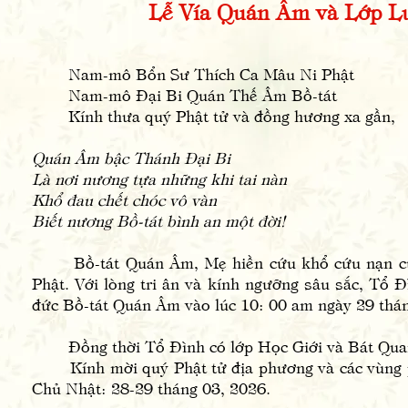
Lễ Vía Quán Âm và Lớp Lu
Nam-mô Bổn Sư Thích Ca Mâu Ni Phật
Nam-mô Đại Bi Quán Thế Âm Bồ-tát
Kính thưa quý Phật tử và đồng hương xa gần,
Quán Âm bậc Thánh Đại Bi
Là nơi nương tựa những khi tai nàn
Khổ đau chết chóc vô vàn
Biết nương Bồ-tát bình an một đời!
Bồ-tát Quán Âm, Mẹ hiền cứu khổ cứu nạn của tấ
Phật. Với lòng tri ân và kính ngưỡng sâu sắc, Tổ 
đức Bồ-tát Quán Âm vào lúc 10: 00 am ngày 29 thán
Đồng thời Tổ Đình có lớp Học Giới và Bát Quan T
Kính mời quý Phật tử địa phương và các vùng p
Chủ Nhật: 28-29 tháng 03, 2026.