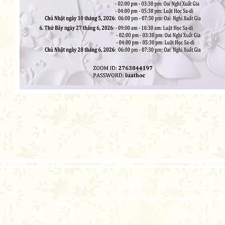
Copy right @ Thien Tuong Temp
Facebook: Thien Tuong Temple; Tu Viện 