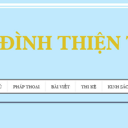
 ĐÌNH THIỆN
Ủ
PHÁP THOẠI
BÀI VIẾT
THI KỆ
KINH SÁ