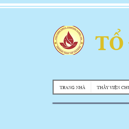
TỔ
TRANG NHÀ
THẦY VIỆN CH