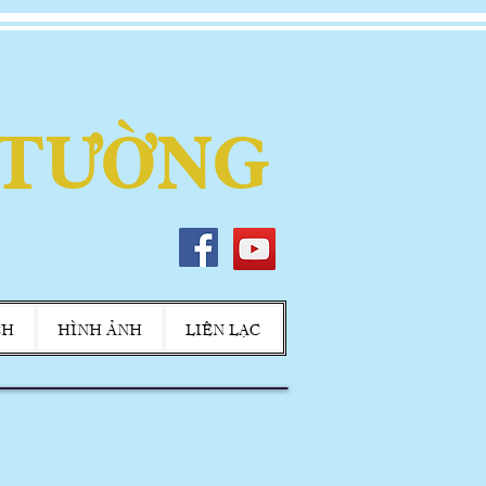
 TƯỜNG
CH
HÌNH ẢNH
LIÊN LẠC