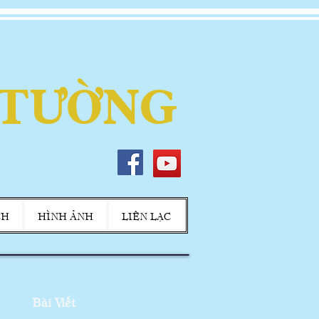
 TƯỜNG
CH
HÌNH ẢNH
LIÊN LẠC
Bài Viết