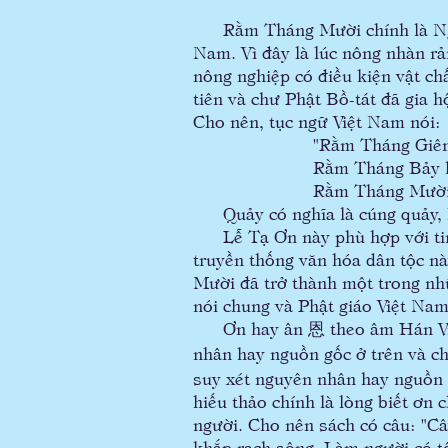
Rằm Tháng Mười chính là Ngày
Nam. Vì đây là lúc nông nhàn rản
nông nghiệp có điều kiện vật chất
tiên và chư Phật Bồ-tát đã gia 
Cho nên, tục ngữ Việt Nam nói:
"Rằm Tháng Giêng ai có
Rằm Tháng Bảy kẻ quả
Rằm Tháng Mười mười 
Quảy có nghĩa là cúng quảy, h
Lễ Tạ Ơn này phù hợp với tinh 
truyền thống văn hóa dân tộc n
Mười đã trở thành một trong nh
nói chung và Phật giáo Việt Nam
Ơn hay ân 恩 theo âm Hán Việt
nhân hay nguồn gốc ở trên và ch
suy xét nguyên nhân hay nguồn 
hiếu thảo chính là lòng biết ơn
người. Cho nên sách có câu: "C
khắp rạch sông. Làm người có t