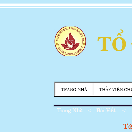
TỔ
TRANG NHÀ
THẦY VIỆN CH
Trang Nhà
<
Bài Viết
<
Tư