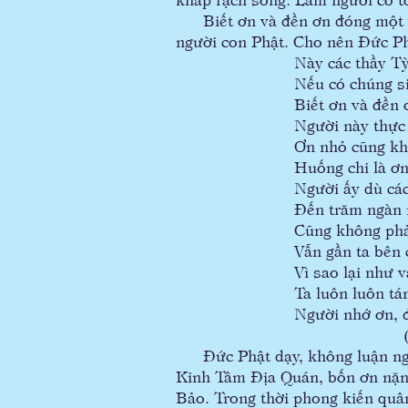
Biết ơn và đền ơn đóng một vai
người con Phật. Cho nên Đức Ph
Này các thầy Tỳ-
Nếu có chúng sinh
Biết ơn và đền ơ
Người này thực đán
Ơn nhỏ cũng không
Huống chi là ơn l
Người ấy dù cách
Đến trăm ngàn mu
Cũng không phải l
Vẫn gần ta bên cạ
Vì sao lại như vậ
Ta luôn luôn tán 
Người nhớ ơn, đền
(Kinh Biết Ơn, S
Đức Phật dạy, không luận ngườ
Kinh Tâm Địa Quán, bốn ơn nặng
Bảo. Trong thời phong kiến quân