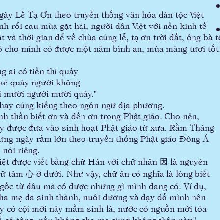
 Lễ Tạ Ơn theo truyền thống văn hóa dân tộc Việt
h rổi sau mùa gặt hái, người dân Việt với nền kinh tế
 và thời gian để về chùa cúng lễ, tạ ơn trời đất, ông bà t
hộ cho mình có được một năm bình an, mùa màng tươi tốt
 tiền thì quảy
y người không
người mười quảy."
ay cúng kiếng theo ngôn ngữ địa phương.
thần biết ơn và đền ơn trong Phật giáo. Cho nên,
ày được đưa vào sinh hoạt Phật giáo từ xưa. Rằm Tháng
ững ngày rằm lớn theo truyền thống Phật giáo Đông Á
 nói riêng.
 được viết bằng chữ Hán với chữ nhân 因 là nguyên
ữ tâm 心 ở dưới. Như vậy, chữ ân có nghĩa là lòng biết
gốc từ đâu mà có được những gì mình đang có. Ví dụ,
 cha mẹ đã sinh thành, nuôi dưỡng và dạy dỗ mình nên
ây có cội mới nảy mầm sinh lá, nước có nguồn mới tỏa
ổ có tông, nếu không cha mẹ cũng không thân này."