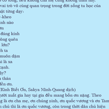
 trò vô cùng quan trọng trong đời sống tu học của
ật từng dạy:
kheo
 nào
n
g kính
 quên
ớn?
 ta
ôn dặm
à xa
nh.
y?
thán
 ơn.
akya Minh-Quang dịch)
i xuất gia hay tại gia đều mang bốn ơn nặng. Theo
 là ơn cha mẹ, ơn chúng sinh, ơn quốc vương và ơn Ta
 chủ thì là ơn quốc vương, còn trong thời dân chủ hiện