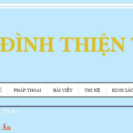
 ĐÌNH THIỆN
Ủ
PHÁP THOẠI
BÀI VIẾT
THI KỆ
KINH SÁ
Tứ Ân
́ Ân