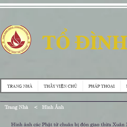
TỔ ĐÌNH
TRANG NHÀ
THẦY VIỆN CHỦ
PHÁP THOẠI
Trang Nhà
<
Hình Ảnh
Hình ảnh các Phật tử chuân bị đón giao thừa Xuân