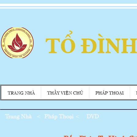
TỔ ĐÌNH
TRANG NHÀ
THẦY VIỆN CHỦ
PHÁP THOẠI
Trang Nhà
<
Pháp Thoại
<
DVD