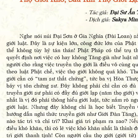
-
Tác giả:
Đại Sư Ấn 
- Dịch giả:
Sakya Min
Nghe nói núi Đại Sơn ở Gia Nghĩa (Đài Loan) sắp 
giới luật. Đây là sự kiện lớn, công đức lớn của Phậ
thể không tùy hỷ tán thán! Phật Pháp có thể trụ 
quyết định nơi việc có hay không Tăng-già như luật 
người cho rằng việc truyền thọ giới là điều vô cùng q
theo luật Phật chế, việc thọ giới không quá khó. The
giới cần có “tam sư thất chứng”, tức ba vị Hòa Thư
bảy vị tôn chứng sư. Đây không phải chỉ cần có đủ 
truyền giới sư phải có đầy đủ giới lạp (năm thọ giới) v
nhất là vị đó phải thông hiểu giới luật, tức nắm rõ ng
giới luật. Nhưng đây không chỉ là học biết Truyề
hướng dẫn nghi thức truyền giới như Giới Đàn Tăng)
nào tác trì và chỉ trì? Khai giá trì phạm ra sao? Nế
điều khó khăn, thì có lẽ việc khó khăn nhất là thỉnh
trì giới thanh tịnh! Còn người cầu thọ giới (giới tử