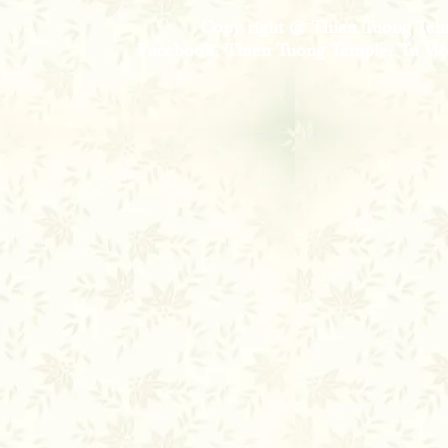
Copy right @ Thien Tuong Temp
Facebook: Thien Tuong Temple; Tu Viện 