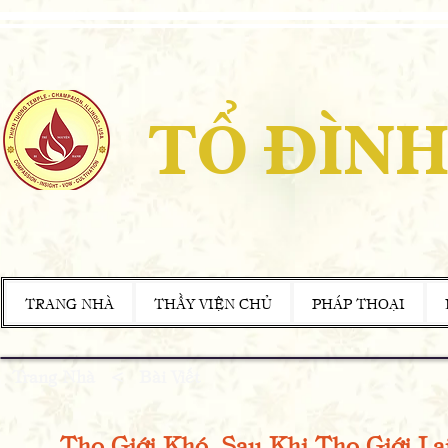
TỔ ĐÌNH
TRANG NHÀ
THẦY VIỆN CHỦ
PHÁP THOẠI
Trang Nhà
<
Bài Viết
Thọ Giới Khó, Sau Khi Thọ Giới Lạ