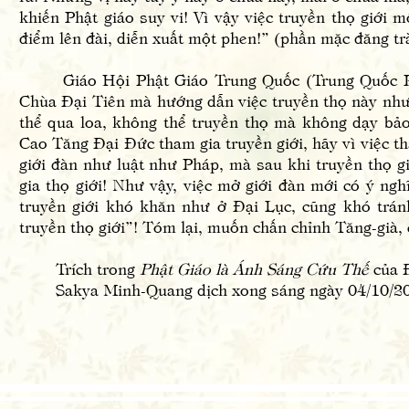
khiến Phật giáo suy vi! Vì vậy việc truyền thọ giới m
điểm lên đài, diễn xuất một phen!” (phần mặc đăng trà
Giáo Hội Phật Giáo Trung Quốc (Trung Quốc Phật G
Chùa Đại Tiên mà hướng dẫn việc truyền thọ này như 
thể qua loa, không thể truyền thọ mà không dạy bả
Cao Tăng Đại Đức tham gia truyền giới, hãy vì việc t
giới đàn như luật như Pháp, mà sau khi truyền thọ g
gia thọ giới! Như vậy, việc mở giới đàn mới có ý ng
truyền giới khó khăn như ở Đại Lục, cũng khó trán
truyền thọ giới”! Tóm lại, muốn chấn chỉnh Tăng-già, 
Trích trong
Phật Giáo là Ánh Sáng Cứu Thế
của 
Sakya Minh-Quang dịch xong sáng ngày 04/10/2