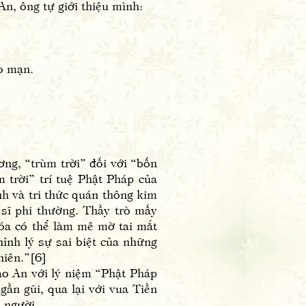
An, ông tự giới thiệu mình:
o mạn.
g, “trùm trời” đối với “bốn
 trời” trí tuệ Phật Pháp của
nh và tri thức quán thông kim
sĩ phi thường. Thầy trò mấy
hóa có thể làm mê mờ tai mắt
hỉnh lý sự sai biệt của những
hiên.”[6]
o An với lý niệm “Phật Pháp
ần gũi, qua lại với vua Tiền
 người.