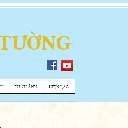
 TƯỜNG
CH
HÌNH ẢNH
LIÊN LẠC
Bài Viết