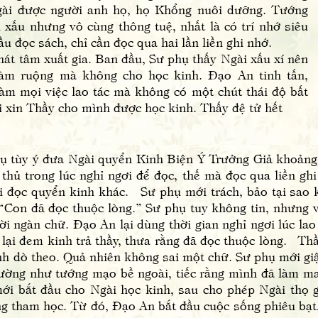
gài được người anh họ, họ Khổng nuôi dưỡng. Tướng
xấu nhưng vô cùng thông tuệ, nhất là có trí nhớ siêu
 đọc sách, chỉ cần đọc qua hai lần liền ghi nhớ.
tâm xuất gia. Ban đầu, Sư phụ thấy Ngài xấu xí nên
 làm ruộng mà không cho học kinh. Đạo An tinh tấn,
làm mọi việc lao tác mà không có một chút thái độ bất
i xin Thầy cho mình được học kinh. Thấy đệ tử hết
hụ tùy ý đưa Ngài quyển Kinh Biện Ý Trưởng Giả khoản
thủ trong lúc nghỉ ngơi để đọc, thế mà đọc qua liền gh
đổi đọc quyển kinh khác. Sư phụ mới trách, bảo tại sao
i: “Con đã đọc thuộc lòng.” Sư phụ tuy không tin, nhưng
ngàn chữ. Đạo An lại dùng thời gian nghỉ ngơi lúc lao 
 lại đem kinh trả thầy, thưa rằng đã đọc thuộc lòng. Th
nh dò theo. Quả nhiên không sai một chữ. Sư phụ mới gi
ường như tướng mạo bề ngoài, tiếc rằng mình đã làm ma
i bắt đầu cho Ngài học kinh, sau cho phép Ngài thọ gi
ng tham học. Từ đó, Đạo An bắt đầu cuộc sống phiêu bạt,