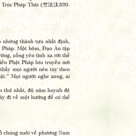
như Trúc Pháp Thái (竺法汰320-
những thành tựu nhất định,
ng Pháp. Một hôm, Đạo An tập
ừng, sống yên tĩnh xa rời thế
iến Phật Pháp lưu truyền nơi
 thấy mọi người nên tùy theo
ật.” Mọi người nghe xong, ai
n thứ nhất, độ năm huynh đệ
ãy đi về một hướng để có thể
 chúng xuôi về phương Nam