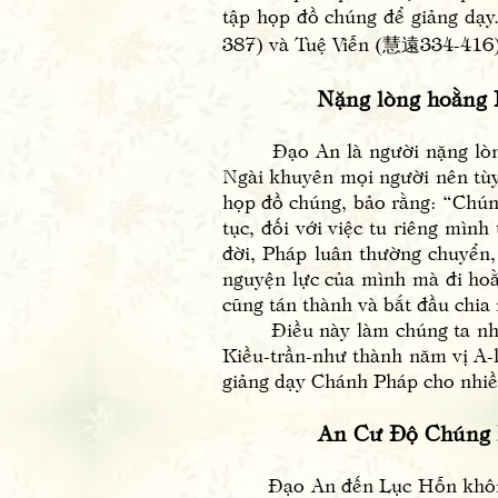
tập họp đồ chúng để giảng dạ
387) và Tuệ Viễn (慧遠334-416)
Nặng lòng hoằng 
Đạo An là người nặng lòng h
Ngài khuyên mọi người nên tùy
họp đồ chúng, bảo rằng: “Chúng
tục, đối với việc tu riêng mì
đời, Pháp luân thường chuyển,
nguyện lực của mình mà đi hoằ
cũng tán thành và bắt đầu chi
Điều này làm chúng ta nhớ lạ
Kiều-trần-như thành năm vị A-
giảng dạy Chánh Pháp cho nhi
An Cư Độ Chúng 
Đạo An đến Lục Hỗn không l