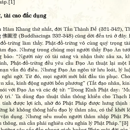
háp.[1]
ài cao đắc dụng
m Khang thứ nhất, đời Tấn Thành Đế (321-342), Thạ
ng 佛圖澄 (Buddhacinga 232-348) cũng dời đến trú ở đây.
đồ-trừng làm thầy. Phật-đồ-trừng vô cùng quý trọng t
đàm đạo. Nhưng trong chúng mọi người thấy Đạo An tư
ng bảo: “Người này có tài năng và nhận thức sâu xa, k
inh, Phật-đồ-trừng đều yêu cầu Đạo An thuật lại một 
nạn vấn đủ điều. Nhưng Đạo An ngôn từ lưu loát, lý luậ
 nghi ngờ. Từ đó, mọi người mới bắt đầu tin phục. Ch
n xấu, kinh động người bốn phương” (Tất đạo nhân, kinh
 với Đạo An và các đệ tử: “Trong Kinh Phật day: ‘Mu
ộ trì.’ Ta dùng đạo thuật thần thông khiến cho Thạch 
 tính được lợi ích, nhờ đó Phật Pháp được hưng thịnh
ững kẻ không thông hiểu đạo lý thâm sâu, có thể khởi l
n vận dụng. Nhưng nếu muốn người thâm nhập Phật Phá
 thông, mà cần phải nghiên cứu nghĩa lý Phật Pháp.”[3]
ởng sâu sắc đến phong cách hoằng Pháp một đời của 