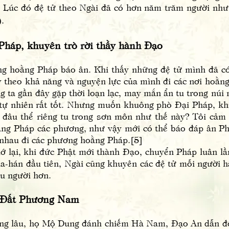
y. Lúc đó đệ tử theo Ngài đã có hơn năm trăm người 
.
Pháp, khuyên trò rời thầy hành Đạo
oằng Pháp báo ân. Khi thấy những đệ tử mình đã có 
 theo khả năng và nguyện lực của mình đi các nơi hoằ
 ta gần đây gặp thời loạn lạc, may mắn ẩn tu trong núi r
nh tự nhiên rất tốt. Nhưng muốn khuông phò Đại Pháp, kh
 đâu thể riêng tu trong sơn môn như thế này? Tôi cảm
ng Pháp các phương, như vậy mới có thể báo đáp ân Ph
a nhau đi các phương hoằng Pháp.[5]
i, khi đức Phật mới thành Đạo, chuyển Pháp luân lầ
la-hán đầu tiên, Ngài cũng khuyên các đệ tử mỗi người h
ều người hơn.
Đất Phương Nam
âu, họ Mộ Dung đánh chiếm Hà Nam, Đạo An dẫn đồ