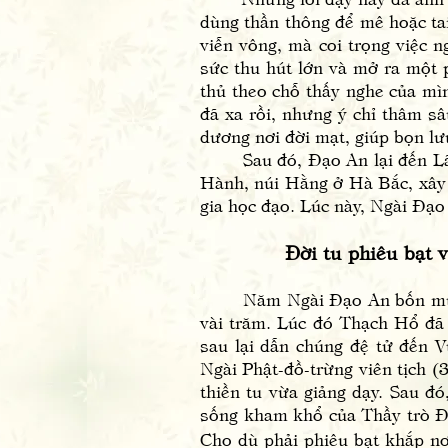
dùng thần thông để mê hoặc ta
viễn vông, mà coi trọng việc 
sức thu hút lớn và mở ra một 
thủ theo chỗ thấy nghe của mì
đã xa rồi, nhưng ý chỉ thâm sâ
dương nơi đời mạt, giúp bọn lưu
Sau đó, Đạo An lại đến Lãnh 
Hành, núi Hằng ở Hà Bắc, xây 
gia học đạo. Lúc này, Ngài Đạo 
Đời tu phiêu bạt 
Năm Ngài Đạo An bốn mươi lăm
vài trăm. Lúc đó Thạch Hổ đã
sau lại dẫn chúng đệ tử đến 
Ngài Phật-đồ-trừng viên tịch 
thiền tu vừa giảng dạy. Sau đ
sống kham khổ của Thầy trò 
Cho dù phải phiêu bạt khắp nơ