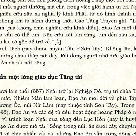
i mắt người thường mà chú trọng việc giới hạnh tu trì.
nghiên cứu sâu xa nghĩa lý kinh Phật, từ đó hình thành 
phong khí tu hành đương thời. Cao Tăng Truyện ghi: “L
nh [mà không chịu nghiên cứu kinh điển]. Đạo An mới t
u vẫn có thể tìm. Nên cứu xét tận cùng, tìm đến sâu xa
 lạc có gốc để trở về.”[4]
Dịch (nay thuộc huyện Tấn ở Sơn Tây). Không lâu, lại
dựng chùa tháp nơi đây. Rất đông người nhờ đức giáo h
An đã rất nổi tiếng.
vẫn một lòng giáo dục Tăng tài
 tuổi (357) Ngài trở lại Nghiệp Đô, trụ trì chùa Th
 mất, Nhiễm Mẫn làm loạn, Đạo An mới dời về phía Tâ
Vương Ốc, núi Nữ Lâm (nay thuộc tỉnh Sơn Tây). Tron
(348), Đạo An và các đệ tử đều hoạt động hoằng Pháp ở 
ó, vì tránh loạn Ngài qua sông đến Lục Hỗn (nay là h
Đạo An được mô tả: “Sống trong núi, ăn dưới cây, 
i và chịu nhiều vất vả, nhưng Đạo An vẫn trong động cầ