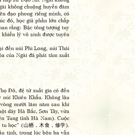
 Ngài không chuộng huyền đàm
nên đạo phong riêng mình, có
úc đó, học giả phần lớn chấp
han rằng: Bậc tông tượng tuy
, khiến lý vô sinh được tuyên
 đến núi Phi Long, núi Thái
óa của Ngài đã phát tâm xuất
ọ Đô, đệ tử xuất gia có đến
y núi Khiên Khẩu. Không lâu
g vòng mười lăm năm sau khi
một dãy Hà Bắc, Sơn Tây, vừa
uyện Tung tỉnh Hà Nam). Cuộc
chuyên tu học” (山栖，木食，修学).
u tịnh, trong lúc bôn ba vẫn