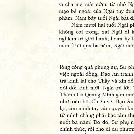
vì cha mẹ mất sớm, từ nhỏ N
mạo bề ngoài của Ngài tuy đen 
phàm. Năm bảy tuổi Ngài bắt đầu
Năm mười hai tuổi Ngài phát 
không coi trọng, sai Ngài đi
nghiêm trì giới hạnh, hoan hỷ 
mãn. Trải qua ba năm, Ngài mớ
lòng công quả phụng sự, Sư p
việc ngoài đồng, Đạo An tranh 
trả kinh lại cho Thầy và xin 
đòi đổi kinh mới. Ngài trả lờ
Thành Cụ Quang Minh gần mười 
nhớ toàn bộ. Chiều về, Đạo An
lại, còn mình tay cầm quyển ki
tử mình chẳng phải bậc tầm th
suốt ba năm! Do đó, Sư phụ mớ
chính thức, rồi cho đi du phươ