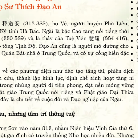
ư Thích Đạo An
安 (312-385), họ Vệ, người huyện Phù Liễu,
ý tỉnh Hà Bắc. Ngài là bậc Cao tăng nổi tiếng thời
(220-589) và là thầy của Tuệ Viễn 慧遠 (334-416),
tổ tông Tịnh Độ. Đạo An cũng là người mở đường cho
g Quán Bát-nhã ở Trung Quốc, và có sự cống hiến đặc
o về các phương diện như đào tạo tăng tài, phiên dịch
 cứu, thành lập kinh lục, định chế sinh hoạt tăng ni
 trong những người đi tiên phong, đặt nền móng vững
hật giáo Trung Quốc nói riêng và Phật giáo Đại Thừa
ây là chi tiết về cuộc đời và Đạo nghiệp của Ngài.
, nhưng tâm trí thông tuệ
Sơn vào năm 312, nhằm Niên hiệu Vĩnh Gia thứ 6,
ột gia đình có truyền thống Nho học nhiều đời. Nhưng