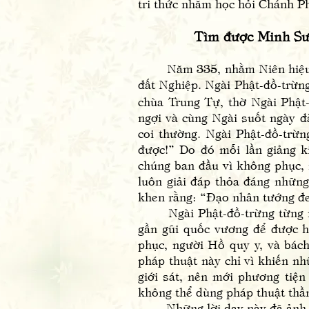
tri thức nhằm học hỏi Chánh P
Tìm được Minh Sư, t
Năm 335, nhằm Niên hiệu Hà
đất Nghiệp. Ngài Phật-đồ-trừ
chùa Trung Tự, thờ Ngài Phật-
ngợi và cùng Ngài suốt ngày 
coi thường. Ngài Phật-đồ-trừ
được!” Do đó mỗi lần giảng k
chúng ban đầu vì không phục, 
luôn giải đáp thỏa đáng những
khen rằng: “Đạo nhân tướng đe
Ngài Phật-đồ-trừng từng nói
gần gũi quốc vương để được h
phục, người Hồ quy y, và bách
pháp thuật này chỉ vì khiến nh
giới sát, nên mới phương tiệ
không thể dùng pháp thuật thần
Những lời dạy này đã ảnh hư