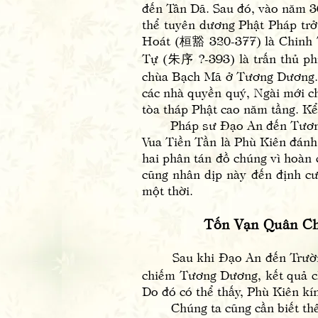
đến Tân Dã. Sau đó, vào năm 3
thể tuyên dương Phật Pháp trở
Hoát (桓豁 320-377) là Chinh T
Tự (朱序 ?-393) là trấn thủ ph
chùa Bạch Mã ở Tương Dương. V
các nhà quyền quý, Ngài mới c
tòa tháp Phật cao năm tầng. Kể
Pháp sư Đạo An đến Tương D
Vua Tiền Tần là Phù Kiên đán
hai phân tán đồ chúng vì hoàn 
cũng nhân dịp này đến định cư
một thời.
Tốn Vạn Quân Chỉ
Sau khi Đạo An đến Trường A
chiếm Tương Dương, kết quả ch
Do đó có thể thấy, Phù Kiên kí
Chúng ta cũng cần biết thêm 