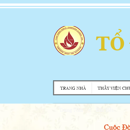
TỔ
TRANG NHÀ
THẦY VIỆN CH
Trang Nhà
<
Bài Viết
Cuộc Đời