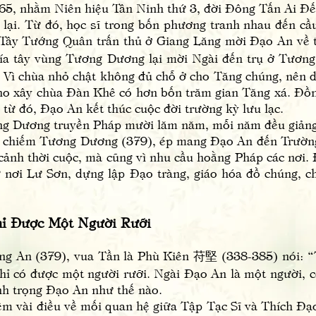
65, nhằm Niên hiệu Tân Ninh thứ 3, đời Đông Tấn Ai Đ
 lại. Từ đó, học sĩ trong bốn phương tranh nhau đến cầ
ây Tướng Quân trấn thủ ở Giang Lăng mời Đạo An về 
ía tây vùng Tương Dương lại mời Ngài đến trụ ở Tươn
ì chùa nhỏ chật không đủ chỗ ở cho Tăng chúng, nên d
ho xây chùa Đàn Khê có hơn bốn trăm gian Tăng xá. Đồn
 từ đó, Đạo An kết thúc cuộc đời trường kỳ lưu lạc.
ương truyền Pháp mười lăm năm, mỗi năm đều giảng 
h chiếm Tương Dương (379), ép mang Đạo An đến Trường
cảnh thời cuộc, mà cũng vì nhu cầu hoằng Pháp các nơi.
 nơi Lư Sơn, dựng lập Đạo tràng, giáo hóa đồ chúng, 
 Được Một Người Rưỡi
n (379), vua Tần là Phù Kiên 苻堅 (338-385) nói: “
ỉ có được một người rưỡi. Ngài Đạo An là một người, c
nh trọng Đạo An như thế nào.
vài điều về mối quan hệ giữa Tập Tạc Sĩ và Thích Đạo