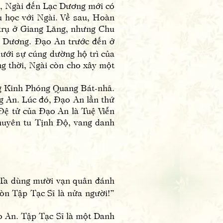
ế, Ngài đến Lạc Dương mới có
u học với Ngài. Về sau, Hoàn
trụ ở Giang Lăng, nhưng Chu
g Dương. Đạo An trước đến ở
ưới sự cúng dường hộ trì của
g thời, Ngài còn cho xây một
Kinh Phóng Quang Bát-nhã.
 An. Lúc đó, Đạo An lần thứ
 Đệ tử của Đạo An là Tuệ Viễn
chuyên tu Tịnh Độ, vang danh
Ta dùng mười vạn quân đánh
òn Tập Tạc Sĩ là nửa người!”
 An. Tập Tạc Sĩ là một Danh