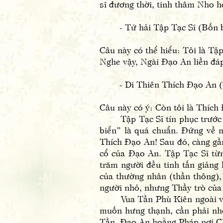
sĩ đương thời, tinh thâm Nho h
- Tứ hải Tập Tạc Sĩ (Bốn bi
Câu này có thể hiểu: Tôi là Tậ
Nghe vậy, Ngài Đạo An liền đá
- Di Thiên Thích Đạo An (T
Câu này có ý: Còn tôi là Thích
Tập Tạc Sĩ tín phục trước sự
biển” là quá chuẩn. Đứng về m
Thích Đạo An! Sau đó, càng gần
cổ của Đạo An. Tập Tạc Sĩ từ
trăm người đều tinh tấn giảng
của thường nhân (thần thông), 
người nhỏ, nhưng Thầy trò của 
Vua Tần Phù Kiên ngoài việc 
muốn hưng thạnh, cần phải nhờ
Tần. Đạo An hoằng Pháp nơi Ch