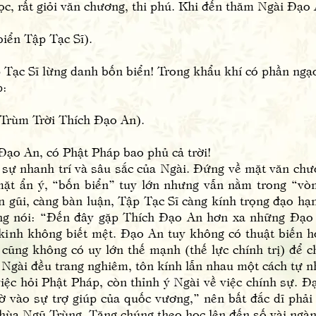
ọc, rất giỏi văn chương, thi phú. Khi đến thăm Ngài Đạo 
ển Tập Tạc Sĩ).
p Tạc Sĩ lừng danh bốn biển! Trong khẩu khí có phần ngạ
p:
rùm Trời Thích Đạo An).
 Đạo An, có Phật Pháp bao phủ cả trời!
 nhanh trí và sâu sắc của Ngài. Đứng về mặt văn chươn
ặt ẩn ý, “bốn biển” tuy lớn nhưng vẫn nằm trong “vòm
 gũi, càng bàn luận, Tập Tạc Sĩ càng kính trọng đạo hạ
ng nói: “Đến đây gặp Thích Đạo An hơn xa những Đạo 
 kinh không biết mệt. Đạo An tuy không có thuật biến 
cũng không có uy lớn thế mạnh (thế lực chính trị) để c
Ngài đều trang nghiêm, tôn kính lẫn nhau một cách tự n
hỏi Phật Pháp, còn thỉnh ý Ngài về việc chính sự. Đạ
 vào sự trợ giúp của quốc vương,” nên bất đắc dĩ phải g
ùa Ngũ Trùng, Tăng chúng theo học lên đến số vài ngàn