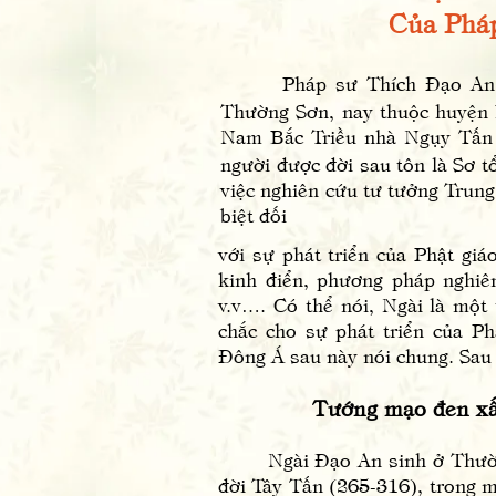
Của Pháp S
Pháp sư Thích Đạo An 釋道
Thường Sơn, nay thuộc huyện K
Nam Bắc Triều nhà Ngụy Tấn 
người được đời sau tôn là Sơ 
việc nghiên cứu tư tưởng Trun
biệt đối
với sự phát triển của Phật giá
kinh điển, phương pháp nghiên
v.v…. Có thể nói, Ngài là một
chắc cho sự phát triển của P
Đông Á sau này nói chung. Sau đ
Tướng mạo đen xấu
Ngài Đạo An sinh ở Thường 
đời Tây Tấn (265-316), trong m