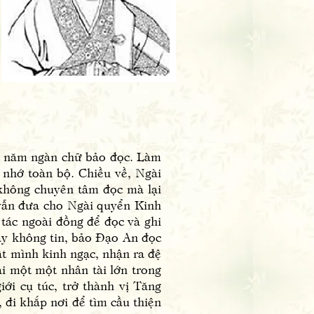
g năm ngàn chữ bảo đọc. Làm
i nhớ toàn bộ. Chiều về, Ngài
 không chuyên tâm đọc mà lại
 vẫn đưa cho Ngài quyển Kinh
tác ngoài đồng để đọc và ghi
ầy không tin, bảo Đạo An đọc
ật mình kinh ngạc, nhận ra đệ
i một một nhân tài lớn trong
ới cụ túc, trở thành vị Tăng
 đi khắp nơi để tìm cầu thiện