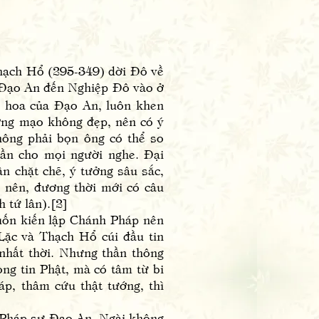
ch Hổ (295-349) dời Đô về
 Đạo An đến Nghiệp Đô vào ở
ài hoa của Đạo An, luôn khen
ớng mạo không đẹp, nên có ý
hông phải bọn ông có thể so
lần cho mọi người nghe. Đại
n chặt chẽ, ý tưởng sâu sắc,
o nên, đương thời mới có câu
 tứ lân).[2]
ốn kiến lập Chánh Pháp nên
Lặc và Thạch Hổ cúi đầu tin
 nhất thời. Nhưng thần thông
òng tin Phật, mà có tâm từ bi
p, thâm cứu thật tướng, thì
Pháp sư Đạo An. Ngài không