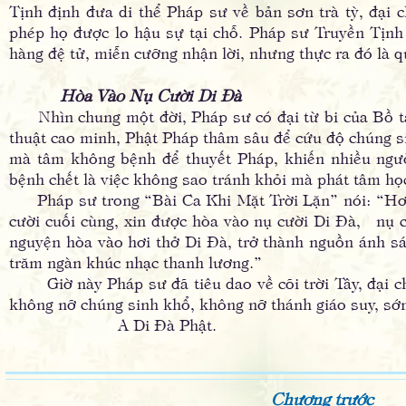
Tịnh định đưa di thể Pháp sư về bản sơn trà tỳ, đại
phép họ được lo hậu sự tại chỗ. Pháp sư Truyền Tịnh 
hàng đệ tử, miễn cưỡng nhận lời, nhưng thực ra đó là q
Hòa Vào Nụ Cười Di Ðà
Nhìn chung một đời, Pháp sư có đại từ bi của Bồ tá
thuật cao minh, Phật Pháp thâm sâu để cứu độ chúng si
mà tâm không bệnh để thuyết Pháp, khiến nhiều người
bệnh chết là việc không sao tránh khỏi mà phát tâm học
Pháp sư trong “Bài Ca Khi Mặt Trời Lặn” nói: “Hơi 
cười cuối cùng, xin được hòa vào nụ cười Di Ðà, nụ cư
nguyện hòa vào hơi thở Di Ðà, trở thành nguồn ánh sán
trăm ngàn khúc nhạc thanh lương.”
Giờ này Pháp sư đã tiêu dao về cõi trời Tây, đại chú
không nỡ chúng sinh khổ, không nỡ thánh giáo suy, sớ
A Di Ðà Phật.
Chương trước