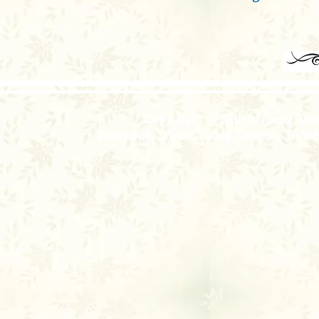
Copy right @ Thien Tuong Temp
Facebook: Thien Tuong Temple; Tu Viện 