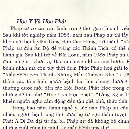
Học Y Và Học Phật
Pháp sư có sẵn căn lành, trong thời gian là sinh viê
Sau khi tốt nghiệp năm 1982, năm sau Pháp sư thi lấ
khoa nội bệnh viện Tổng Hợp Cao Hùng, trở thành “bá
Pháp sư đến Ấn Ðộ để viếng các Thánh Tích, có thể n
hành giả. Sau khi trở về Ðài Loan, năm 1985 Pháp sư 
đảm nhiệm chức vụ Bác sĩ chuyên khoa ung bướu. P
bệnh nhân mà còn tùy thời đem Phật Pháp hoá giải lo 
“Mấy Ðiệu Sen Thanh-Những Mẫu Chuyện Nhỏ.” (Liên
thấm vào tâm linh người bệnh lúc lâm chung, hướn
thường được mời đến các Hội Ðoàn Phật Học trong c
những đề tài như “Học Y và Học Phật”, “Lắng Nghe Ti
khiến người nghe cảm động đến tận phế phủ, thức tỉnh 
Trong bao năm hành nghề y, lúc nào Pháp sư cũng c
nhiêu người bệnh ung thư, đưa họ từ vực thẳm tuyệt 
Phật A Di Ðà đại từ đại bi. Pháp sư đã không bỏ ch
nhưng cuối cùng tự mình lại mắc bệnh ung thư.