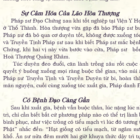
Sự Cảm Hóa Của Lão Hòa Thượng
Pháp sư Ðạo Chứng sau khi tốt nghiệp tại Viện Y H
ở Thổ Thành. Hòa thượng vừa gặp đã bảo Pháp sư buô
Pháp sư đã bỏ qua cơ duyên tốt, không được xuống tóc
và Truyền Tịnh Pháp sư sau khi biết Pháp sư mắc bệnh 
Chứng, khi hai vị này vừa bước vào cửa, Pháp sư bỗng
Hoà Thượng Quảng Khâm.
Túc duyên đeo đuổi, căn lành trồng sâu rốt cuộc
quyết ý buông xuống mọi ràng buộc thế gian, vào núi ẩ
Pháp sư Truyền Tịnh và Truyền Duyên từ bi, hoàn th
mãn nguyện, cuối cùng xuống tóc xuất gia, Pháp danh
Có Bệnh Ðạo Càng Gần
Sau khi xuất gia, bệnh vẫn buộc thân, lúc nặng lúc nh
trì, chỉ cần biết bất cứ phương pháp nào có thể trị làn
bình phục, như việc trồng cỏ tiểu mạch vì lúc đó tươn
Phật” nhắc đến: “Hạt giống cỏ tiểu mạch, từ ngâm nướ
khổ. Ân sư nửa đêm mười hai giờ khuya thức dậy trì tụ