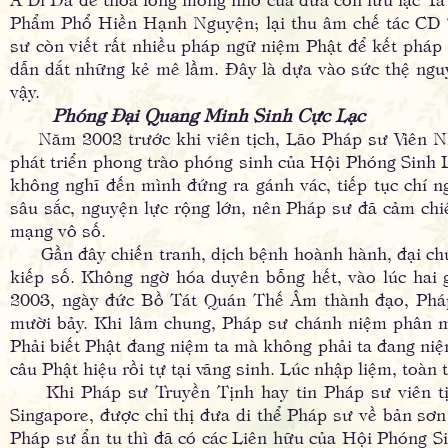
Phẩm Phổ Hiền Hạnh Nguyện; lại thu âm chế tác CD
sư còn viết rất nhiều pháp ngữ niệm Phật để kết pháp
dẫn dắt những kẻ mê lầm. Ðây là dựa vào sức thệ nguy
vậy.
Phóng Ðại Quang Minh Sinh Cực Lạc
Năm 2002 trước khi viên tịch, Lão Pháp sư Viên Nhâ
phát triển phong trào phóng sinh của Hội Phóng Sinh
không nghĩ đến mình đứng ra gánh vác, tiếp tục chí n
sâu sắc, nguyện lực rộng lớn, nên Pháp sư đã cảm chi
mạng vô số.
Gần đây chiến tranh, dịch bệnh hoành hành, đại chú
kiếp số. Không ngờ hóa duyên bỗng hết, vào lúc hai
2003, ngày đức Bồ Tát Quán Thế Âm thành đạo, Pháp
mười bảy. Khi lâm chung, Pháp sư chánh niệm phân min
Phải biết Phật đang niệm ta mà không phải ta đang niệm
câu Phật hiệu rồi tự tại vãng sinh. Lúc nhập liệm, toà
Khi Pháp sư Truyền Tịnh hay tin Pháp sư viên tịch
Singapore, được chỉ thị đưa di thể Pháp sư về bản sơn
Pháp sư ẩn tu thì đã có các Liên hữu của Hội Phóng S