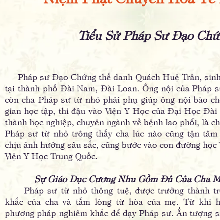
Tiểu Sử Pháp Sư Đạo Chứ
Pháp sư Ðạo Chứng thế danh Quách Huệ Trân, sinh 
tại thành phố Ðài Nam, Ðài Loan. Ông nội của Pháp sư 
còn cha Pháp sư từ nhỏ phải phụ giúp ông nội bào chế
gian học tập, thi đậu vào Viện Y Học của Ðại Học Ðài
thành học nghiệp, chuyên ngành về bệnh lao phổi, là c
Pháp sư từ nhỏ trông thấy cha lúc nào cũng tận tâm
chịu ảnh hưởng sâu sắc, cũng bước vào con đường học Y
Viện Y Học Trung Quốc.
Sự Giáo Dục Cương Nhu Gồm Ðủ Của Cha 
Pháp sư từ nhỏ thông tuệ, được trưởng thành tr
khắc của cha và tấm lòng từ hòa của mẹ. Từ khi h
phương pháp nghiêm khắc để dạy Pháp sư. Ấn tượng sâu