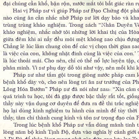
đại chúng cần khổ, bận rộn, nước mắt tôi bất giác ràn 
Hai vị Pháp sư vì giúp Pháp sư Ðạo Chứng đột pháp s
nào cũng ân cần nhắc nhở Pháp sư lời dạy bảo và kh
trùng trùng khảo nghiệm. Trong sách “Nhân Duyên Vẽ 
khảo nghiệm, nhắc nhở tôi những lời khai thị của H
giữa đêm khi ai nấy đều mõi mệt không sao chịu đựng n
Chẳng lẽ lúc lâm chung còn để các vị chọn thời gian s
là việc của con, không nhặt đinh cũng là việc của con.
là lúc thoải mái. Cho nên, chỉ có thể nổ lực luyện tập
phân minh. Vì sư phụ dạy dỗ tôi như vậy, nên mỗi khi 
Pháp sư như tắm gội trong giòng nước pháp cam lộ,
bệnh khổ dày vò, cho nên lòng tri ân sư trưởng của Ph
Lông Hóa Bướm” Pháp sư đã nói như sau: “Xin cảm ơ
quá trình tu học, tôi đã gặp được bậc thầy rất tốt, gi
thầy này vận dụng cơ duyên để đưa ra đề thi trắc nghiệ
họ lại dùng kinh nghiệm tu hành của mình để tùy thời 
thấy, tâm chí thành cung kính và tôn sư trọng đạo của 
Trong lúc bệnh khổ Pháp sư vẫn dũng mãnh tinh tấn
lòng năm bộ kinh Tịnh Ðộ, dựa vào nghĩa lý cảnh giới
A Di Ðà để thỏa lòng mong nhớ của đứa con lưu lạc Ta