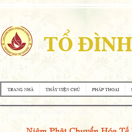
TỔ ĐÌNH
TRANG NHÀ
THẦY VIỆN CHỦ
PHÁP THOẠI
Trang Nhà
<
Kinh Sách
<
Sách
Niệm Phật Chuyển Hóa Tế