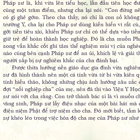
Pháp sư là, khi vừa lên tiểu học, lần đầu tiên học đ
cũng một trăm điểm, nhưng cha lại nói: “Con đừng n
có gì ghê gớm. Theo cha thấy, nó chỉ là con số không
trường Y, cha lại cho Pháp sư dùng kiến hiển vi rất c
gởi tiền tiêu xài, khiến Pháp sư chỉ có thể dựa vào ti
giữ trẻ để hoàn thành học nghiệp. Ðó là cha muốn Ph
song vẫn khắc cốt ghi tâm thể nghiệm mùi vị của nghè
nào cũng bên cạnh Pháp sư để an ủi, khích lệ và giải t
người sắp bị sự nghiêm khắc của cha đánh bại.
Ðược thừa hưởng nền giáo dục gia đình vừa nghiêm
sư đã hình thành nên một cá tính vừa từ bi vừa kiên 
tính hiếu thảo, không những chịu ảnh hưởng sâu sắc
đợi “nối nghiệp cha” của mẹ, nên đã thi vào Viện Y Học
sư nói với cha rằng: Con trở thành bác sĩ là vì muốn c
vãng sinh, Pháp sư lấy điệu nhạc của một bài hát mà 
điệu niệm Phật để trợ niệm cho cha. Ðó mới biết, tấm l
sự khéo léo trong việc hóa độ cha mẹ của Pháp sư như 