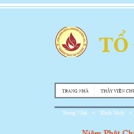
TỔ
TRANG NHÀ
THẦY VIỆN CH
Trang Nhà
<
Kinh Sách
Niệm Phật Ch