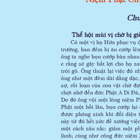
Chư
Thể hội mùi vị chờ bị giế
Có một vị họ Hứa phục vụ ở t
trường, ban đêm bị ăn cướp lẻn 
ông ta nghe bọn cướp bàn nhau 
e rằng sẽ gây bất lợi cho họ s
trói gô. Ông thuật lại việc đó 
ông như một đêm dài dằng dặc, 
sợ, rối loạn của con vật chờ đ
chợt nhớ đến đức Phật A Di Đà, 
Do đó ông vội một lòng niệm Ph
Phật một hồi lâu, bọn cướp lại 
được phóng sinh khi đối diện 
này từ đó hết sức đề xướng việ
một cách sâu sắc: giảm một ph
lành; cũng như công đức niệm P