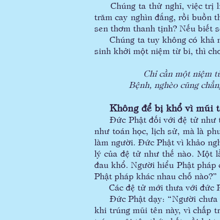
Chúng ta thử nghĩ, việc trị l
trăm cay nghìn đắng, rồi buồn t
sen thơm thanh tịnh? Nếu biết s
Chúng ta tuy không có khả năng
sinh khởi một niệm từ bi, thì c
Chỉ cần một niệm từ
Bệnh, nghèo cũng chẳng c
Không để bị khổ vì mũi t
Đức Phật đối với đệ tử như th
như toán học, lịch sử, mà là ph
làm người. Đức Phật vì khảo ng
lý của đệ tử như thế nào. Một 
đau khổ. Người hiểu Phật pháp 
Phật pháp khác nhau chỗ nào?”
Các đệ tử mới thưa với đức Ph
Đức Phật dạy: “Người chưa hiể
khi trúng mũi tên này, vì chấp 