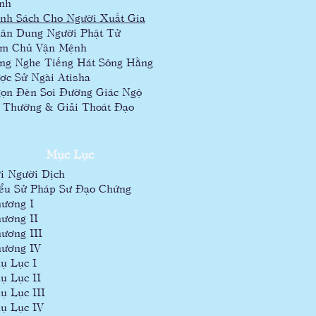
nh
nh Sách Cho Người Xuất Gia
ân Dung Người Phật Tử
m Chủ Vận Mệnh
ng Nghe Tiếng Hát Sông Hằng
ợc Sử Ngài Atisha
ọn Đèn Soi Đường Giác Ngộ
 Thường & Giải Thoát Đạo
Mục Lục
i Người Dịch
ểu Sử Pháp Sư Đạo Chứng
ương I
ương II
ương III
ương IV
ụ Lục I
ụ Lục II
ụ Lục III
ụ Lục IV