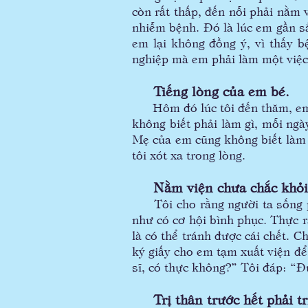
còn rất thấp, đến nỗi phải nằm 
nhiễm bệnh. Đó là lúc em gần sắp
em lại không đồng ý, vì thấy b
nghiệp mà em phải làm một việ
Tiếng lòng của em bé.
Hôm đó lúc tôi đến thăm, em đa
không biết phải làm gì, mỗi ng
Mẹ của em cũng không biết làm 
tôi xót xa trong lòng.
Nằm viện chưa chắc khỏi 
Tôi cho rằng người ta sống phả
như có cơ hội bình phục. Thực 
là có thể tránh được cái chết. 
ký giấy cho em tạm xuất viện để
sĩ, có thực không?” Tôi đáp: “Đ
Trị thân trước hết phải tr