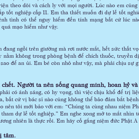
viện theo dõi và cách ly với mọi người. Lúc nào em cũn
 tốt nghiệp cấp II. Em tha thiết muốn đi dự lễ tốt nghiệ
ệnh tình có thể nguy hiểm đến tính mạng bất cứ lúc n
c quá mạo hiểm như vậy.
ng ngồi trên giường mà rơi nước mắt, hết sức thất vọ
ày nằm không trong phòng bệnh để chích thuốc, truyền dị
sao để an ủi. Em bé còn nhỏ như vậy, mà phải chịu sự gi
chết. Người ta nên sống quang minh, hoan hỷ và 
i có ánh sáng, có hy vọng, thì việc chịu khổ để trị liệ
ra, bất cứ vị bác sĩ nào cũng không thể bảo đảm bắt bện
Cho nên tôi mới bảo với em: “Chúng ta cùng nhau niệm Ph
 tham dự lễ tốt nghiệp.” Em nghe xong mở to mắt nhìn t
ương nhiên là thực rồi. Em hãy cố gắng niệm đức Phật A
ị tâm.