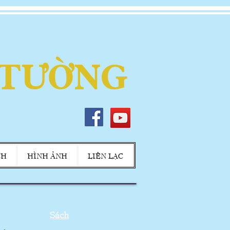
 TƯỜNG
CH
HÌNH ẢNH
LIÊN LẠC
Sách