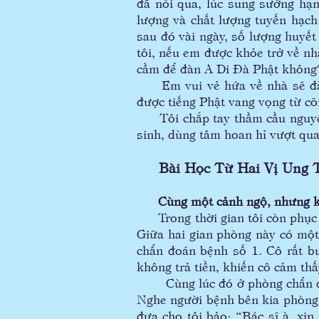
đã nói qua, lúc sung sướng hạn
lượng và chất lượng tuyến hạch
sau đó vài ngày, số lượng huyết
tôi, nếu em được khỏe trở về nh
cầm để đàn A Di Đà Phật không
Em vui vẻ hứa về nhà sẽ đàn 
được tiếng Phật vang vọng từ cõ
Tôi chắp tay thầm cầu nguyện:
sinh, dùng tâm hoan hỉ vượt qua
Bài Học Từ Hai Vị Ung 
Cùng một cảnh ngộ, nhưng k
Trong thời gian tôi còn phục v
Giữa hai gian phòng này có mộ
chẩn đoán bệnh số 1. Cô rất bu
không trả tiền, khiến cô cảm thấ
Cùng lúc đó ở phòng chẩn đoán
Nghe người bệnh bên kia phòng kh
đưa cho tôi bảo: “Bác sĩ à, xi