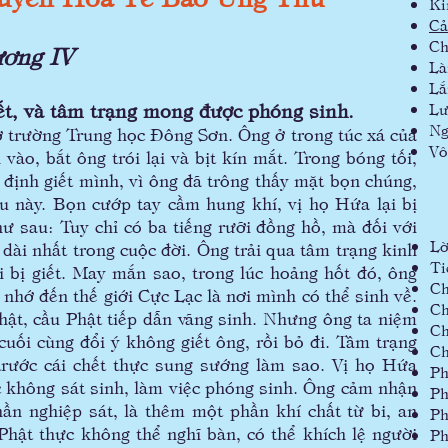
Ki
Cả
Ch
ơng IV
Là
Lắ
t, và tâm trạng mong được phóng sinh.
Lư
Ng
rường Trung học Đông Sơn. Ông ở trong túc xá của
Vô
vào, bắt ông trói lại và bịt kín mắt. Trong bóng tối,
định giết mình, vì ông đã trông thấy mặt bọn chúng,
au này. Bọn cướp tay cầm hung khí, vị họ Hứa lại bị
như sau: Tuy chỉ có ba tiếng rưỡi đồng hồ, mà đối với
Lờ
dài nhất trong cuộc đời. Ông trải qua tâm trạng kinh
Ti
ợi bị giết. May mắn sao, trong lúc hoảng hốt đó, ông
Ch
nhớ đến thế giới Cực Lạc là nơi mình có thể sinh về.
Ch
ật, cầu Phật tiếp dẫn vãng sinh. Nhưng ông ta niệm
Ch
cuối cùng đổi ý không giết ông, rồi bỏ đi. Tâm trạng
Ch
trước cái chết thực sung sướng làm sao. Vị họ Hứa
Ph
c không sát sinh, làm việc phóng sinh. Ông cảm nhận
Ph
ần nghiệp sát, là thêm một phần khí chất từ bi, an
Ph
hật thực không thể nghĩ bàn, có thể khích lệ người
Ph