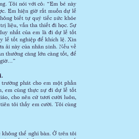
ng. Tôi nói với cô: “Em bé này
ợc. Em hiện giờ rất muốn dự lễ
hông biết tự quý tiếc sức khỏe
ị liệu, vẫn tha thiết đi học. Sự
uy nhất của em là đi dự lễ tốt
 lễ tốt nghiệp để khích lệ. Xin
ửa ải này của nhân sinh. Nếu về
ần thưởng càng lớn càng tốt, để
 giờ…”
i.
à trường phát cho em một phần
n, em cũng thực sự đi dự lễ tốt
iáo, cho nên cứ tươi cười luôn,
tiên tôi thấy em cười. Tôi cùng
không thể nghĩ bàn. Ở trên tôi