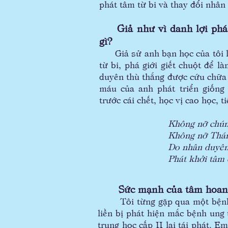
phát tâm từ bi và thay đổi nhân
Giả như vì danh lợi phá 
gì?
Giả sử anh bạn học của tôi lú
từ bi, phá giới giết chuột để 
duyên thù thắng được cứu chữa 
máu của anh phát triển giống
trước cái chết, học vị cao học, t
Không nỡ chún
Không nỡ Thánh gi
Do nhân duyên nh
Phát khởi tâm đại
Sức mạnh của tâm hoan
Tôi từng gặp qua một bệnh nhâ
liền bị phát hiện mắc bệnh ung
trung học cấp II lại tái phát. E