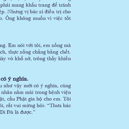
g phải mang khẩu trang để tránh
p. Nhưng vị bác sĩ điều trị cho
ào. Ông không muốn vì việc tốt
ng. Em nói với tôi, em sống mà
ch, thực sống chẳng bằng chết.
ày vò khổ sở, trông thấy khiến
có ý nghĩa.
u như vậy mới có ý nghĩa, cũng
h nhân nằm mãi trong bệnh viện
ật, cầu Phật gia hộ cho em. Tôi
ôi, rất vui mừng hỏi: “Thưa bác
 Di Đà là được.”