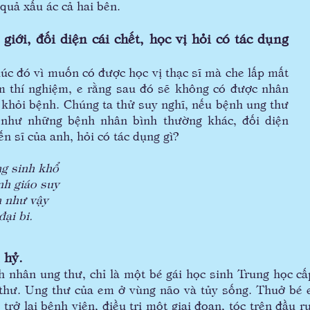
 quả xấu ác cả hai bên.
giới, đối diện cái chết, học vị hỏi có tác dụng
c đó vì muốn có được học vị thạc sĩ mà che lấp mất
làm thí nghiệm, e rằng sau đó sẽ không có được nhân
khỏi bệnh. Chúng ta thử suy nghĩ, nếu bệnh ung thư
 như những bệnh nhân bình thường khác, đối diện
iến sĩ của anh, hỏi có tác dụng gì?
g sinh khổ
áo suy
ư vậy
 bi.
 hỷ.
n ung thư, chỉ là một bé gái học sinh Trung học cấp
 thư. Ung thư của em ở vùng não và tủy sống. Thuở bé e
m trở lại bệnh viện, điều trị một giai đoạn, tóc trên đầu