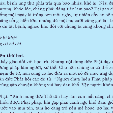
iệu bệnh ung thư phải trải qua bao nhiêu khổ ải. Nếu 
hương, khóc lóc, chẳng phải đáng tiếc lắm sao? Tại sao
ống một ngày là trồng sen một ngày, tự nhiên đầy ao sẽ 
 cống hiến lớn, nhưng dù một nụ cười cũng gọi là bố 
ho dù tật bệnh, nghèo khó đối với chúng ta cũng không ch
 bi khởi
ó hề chi.
ên thứ hai.
ầy giáo đối với học trò. Nhưng nội dung đức Phật dạy 
ương pháp làm người, xử thế. Cho nên chúng ta có thể x
hiệm đệ tử, nên cũng có lúc đưa ra một số đề mục ứng 
lần đức Phật hỏi các đệ tử: “Người chưa hiểu Phật ph
cũng gặp chuyện không vui hay đau khổ. Vậy người khôn
ật: “Kính mong đức Thế tôn hãy làm con mắt sáng, chỉ
u được Phật pháp, khi gặp phải cảnh ngộ khổ đau, giố
trước vào mũi tên, tâm họ càng trở nên mê hoặc, sợ hãi