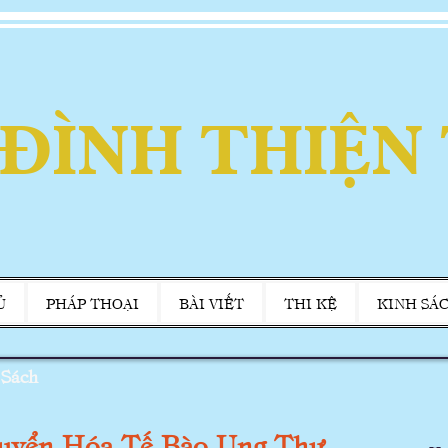
 ĐÌNH THIỆN
Ủ
PHÁP THOẠI
BÀI VIẾT
THI KỆ
KINH SÁ
<
Sách
uyển Hóa Tế Bào Ung Thư