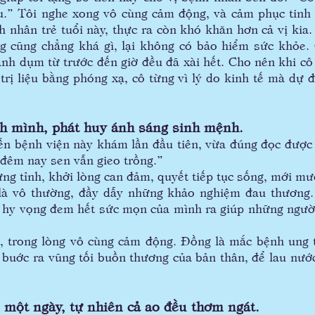
.” Tôi nghe xong vô cùng cảm động, và cảm phục tinh t
h nhân trẻ tuổi này, thực ra còn khó khăn hơn cả vị kia
g cũng chẳng khá gì, lại không có bảo hiểm sức khỏe. 
ành dụm từ trước đến giờ đều đã xài hết. Cho nên khi c
 trị liệu bằng phóng xạ, cô từng vì lý do kinh tế mà d
h mình, phát huy ánh sáng sinh mệnh.
 bệnh viện này khám lần đầu tiên, vừa đúng đọc được m
 đêm nay sen vẫn gieo trồng.”
tỉnh, khởi lòng can đảm, quyết tiếp tục sống, mới mượ
à vô thường, đầy dẫy những khảo nghiệm đau thương. 
 hy vọng đem hết sức mọn của mình ra giúp những ngườ
trong lòng vô cùng cảm động. Đồng là mắc bệnh ung t
 buớc ra vũng tối buồn thương của bản thân, để lau nướ
một ngày, tự nhiên cả ao đều thơm ngát.