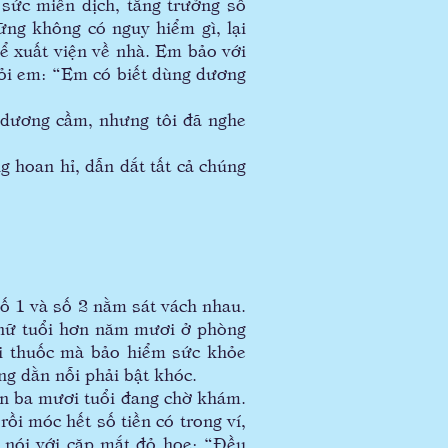
 sức miễn dịch, tăng trưởng số
ững không có nguy hiểm gì, lại
hể xuất viện về nhà. Em bảo với
 hỏi em: “Em có biết dùng dương
dương cầm, nhưng tôi đã nghe
hoan hỉ, dẫn dắt tất cả chúng
ố 1 và số 2 nằm sát vách nhau.
 nữ tuổi hơn năm mươi ở phòng
oại thuốc mà bảo hiểm sức khỏe
ng dằn nỗi phải bật khóc.
 ba mươi tuổi đang chờ khám.
ồi móc hết số tiền có trong ví,
ô nói với cặp mắt đỏ hoe: “Đều