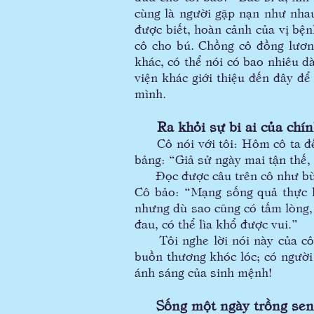
cùng là người gặp nạn như nhau
được biết, hoàn cảnh của vị bện
cô cho bú. Chồng cô đồng lươn
khác, có thể nói có bao nhiêu d
viện khác giới thiệu đến đây để
mình.
Ra khỏi sự bi ai của chín
Cô nói với tôi: Hôm cô ta đến
bảng: “Giả sử ngày mai tận thế,
Đọc được câu trên cô như bừng 
Cô bảo: “Mạng sống quả thực l
nhưng dù sao cũng có tấm lòng,
đau, có thể lìa khổ được vui.”
Tôi nghe lời nói này của cô, 
buồn thương khóc lóc; có người
ánh sáng của sinh mệnh!
Sống một ngày trồng sen 