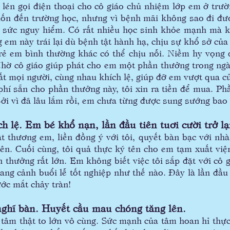
én gọi điện thoại cho cô giáo chủ nhiệm lớp em ở trườ
uốn đến trường học, nhưng vì bệnh mãi không sao đi đư
t sức nguy hiểm. Có rất nhiều học sinh khỏe mạnh mà k
em này trái lại dù bệnh tật hành hạ, chịu sự khổ sở của tr
ẻ em bình thường khác có thể chịu nỗi. Niềm hy vọng d
hờ cô giáo giúp phát cho em một phần thưởng trong ngày
tất mọi người, cùng nhau khích lệ, giúp đỡ em vượt qua c
hí sẵn cho phần thưởng này, tôi xin ra tiền để mua. Ph
i vì đã lâu lắm rồi, em chưa từng được sung sướng bao
h lệ. Em bé khổ nạn, lần đầu tiên tuơi cười trở lạ
 thương em, liền đồng ý với tôi, quyết bàn bạc với nh
iên. Cuối cùng, tôi quả thực ký tên cho em tạm xuất việ
 thưởng rất lớn. Em không biết việc tôi sắp đặt với cô g
ang cảnh buổi lễ tốt nghiệp như thế nào. Đây là lần đầu 
ước mắt chảy tràn!
ghĩ bàn. Huyết cầu mau chóng tăng lên.
 thật to lớn vô cùng. Sức mạnh của tâm hoan hỉ thực 