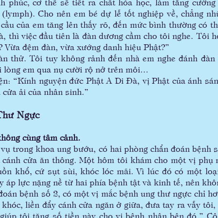
h phúc, cơ thể sẽ tiết ra chất hóa học, làm tăng cường
 (lymph). Cho nên em bé dự lễ tốt nghiệp về, chẳng nh
 cầu của em tăng lên thấy rõ, đến mức bình thường có t
à, thì việc đầu tiên là đàn dương cầm cho tôi nghe. Tôi
? Vừa đệm đàn, vừa xướng danh hiệu Phật?”
thử. Tôi tuy không rảnh đến nhà em nghe đánh đàn 
i lòng em qua nụ cười rộ nở trên môi…
 “Kính nguyện đức Phật A Di Đà, vị Phật của ánh sáng 
 cửa ải của nhân sinh.”
Thư Ngực
hông cùng tâm cảnh.
ụ trong khoa ung bướu, có hai phòng chẩn đoán bệnh s
t cánh cửa ăn thông. Một hôm tôi khám cho một vị phụ
ồn khổ, cứ sụt sùi, khóc lóc mãi. Vì lúc đó có một l
y áp lực nặng nề từ hai phía bệnh tật và kinh tế, nên khô
 bệnh số 2, có một vị mắc bệnh ung thư ngực chỉ hơn
óc, liền đẩy cánh cửa ngăn ở giữa, đưa tay ra vẫy tôi, r
n giúp tôi tặng số tiền này cho vị bệnh nhân bên đó.” C