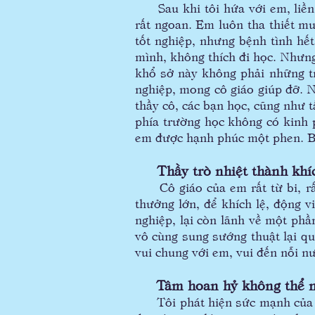
Sau khi tôi hứa với em, liền l
rất ngoan. Em luôn tha thiết m
tốt nghiệp, nhưng bệnh tình hế
mình, không thích đi học. Nhưng 
khổ sở này không phải những tr
nghiệp, mong cô giáo giúp đỡ. N
thầy cô, các bạn học, cũng như 
phía trường học không có kinh p
em được hạnh phúc một phen. Bở
Thầy trò nhiệt thành khíc
Cô giáo của em rất từ bi, rất
thưởng lớn, để khích lệ, động v
nghiệp, lại còn lãnh về một phần
vô cùng sung sướng thuật lại qu
vui chung với em, vui đến nỗi n
Tâm hoan hỷ không thể n
Tôi phát hiện sức mạnh của tâm