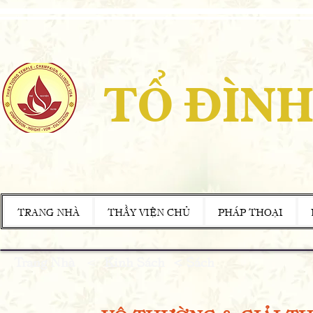
TỔ ĐÌNH
TRANG NHÀ
THẦY VIỆN CHỦ
PHÁP THOẠI
Trang Nhà
<
Kinh Sách
< Sách