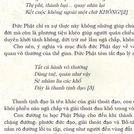
Thị phi, thành bại… quay nhìn lại
Kết cuộc không ngoài một chữ KHÔNG!
[
2
]
Đức Phật chỉ ra sự thực này không những giúp chúng
đời mà còn là phương tiện khéo giúp người quán chiế
duyên khởi tánh không, dứt trừ mê lầm ngã chấp, khô
Cho nên, ý nghĩa và mục đích đức Phật dạy về vô 
quan vô thường của thế gian. Đức Phật tóm tắt đạo lý
Tất cả hành vô thường
Dùng tuệ, quán như vậy
Sẽ nhàm lìa các khổ
Đây là thanh tịnh đạo.
[
3
]
Thanh tịnh đạo là tên khác của giải thoát đạo, con 
khỏi phiền não ngã chấp và giải thoát đau khổ trong vò
Con đường tu học Phật Pháp cho đến khi thành Ph
chặng đường: phước đức đạo, giải thoát đạo và Bồ-t
nắm rõ đường lối tu tập, cũng như người đến vùng đất