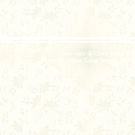
Copy right @ Thien Tuong Temp
Facebook: Thien Tuong Temple; Tu Viện 