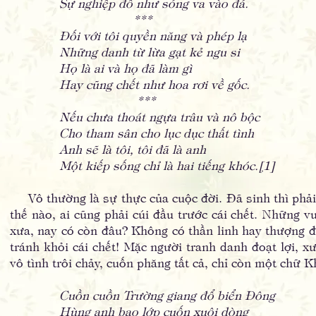
Sự nghiệp đổ như sóng va vào đá.
***
Đối với tôi quyền năng và phép lạ
Những danh từ lừa gạt kẻ ngu si
Họ là ai và họ đã làm gì
Hay cũng chết như hoa rơi về gốc.
***
Nếu chưa thoát ngựa trâu và nô bộc
Cho tham sân cho lục dục thất tình
Anh sẽ là tôi, tôi đã là anh
Một kiếp sống chỉ là hai tiếng khóc.
[
1]
Vô thường là sự thực của cuộc đời. Đã sinh thì phải
thế nào, ai cũng phải cúi đầu trước cái chết. Những v
xưa, nay có còn đâu? Không có thần linh hay thượng 
tránh khỏi cái chết! Mặc người tranh danh đoạt lợi,
vô tình trôi chảy, cuốn phăng tất cả, chỉ còn một chữ 
Cuồn cuồn Trường giang đổ biển Đông
Hùng anh bao lớp cuốn xuôi dòng