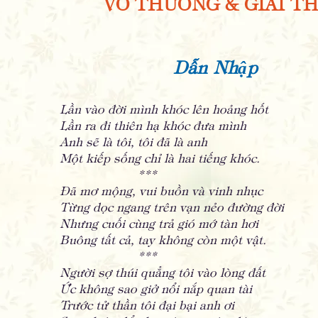
VÔ THƯỜNG & GIẢI TH
Dẫn Nhập
Lần vào đời mình khóc lên hoảng hốt
Lần ra đi thiên hạ khóc đưa mình
Anh sẽ là tôi, tôi đã là anh
Một kiếp sống chỉ là hai tiếng khóc.
***
Đã mơ mộng, vui buồn và vinh nhục
Từng dọc ngang trên vạn nẻo đường đời
Nhưng cuối cùng trả gió mớ tàn hơi
Buông tất cả, tay không còn một vật.
***
Người sợ thúi quẳng tôi vào lòng đất
Ức không sao giở nổi nắp quan tài
Trước tử thần tôi đại bại anh ơi