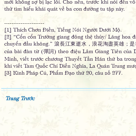
mới không sợ bị lạc lối. Cho nên, trước khi nói đến vô
thử tìm hiểu khái quát về ba con đường tu tập này.
----------------------
[
1
]
Thích Chơn Điền, Tiếng Nói Người Dưới Mộ.
[
2
]
“Cổn cổn Trường giang đông thệ thủy/ Lãng hoa đà
chuyển đầu không.” 滾長江東逝水，浪花淘盡英雄；是非成
của bài đàn từ (彈詞) theo điệu Lâm Giang Tiên củ
Minh, viết trước chương Thuyết Tần Hán thứ ba tron
khi viết Tam Quốc Chí Diễn Nghĩa, La Quán Trung mượn
[
3
]
Kinh Pháp Cú, Phẩm Đạo thứ 20, câu số 277.
Trang Trước