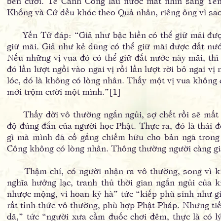
bên cười. Tề Cảnh Công lau nước mắt nhìn sang Yến
Khổng và Cứ đều khóc theo Quả nhân, riêng ông vì sao
Yến Tử đáp: “Giả như bậc hiền có thể giữ mãi được
giữ mãi. Giả như kẻ dũng có thể giữ mãi được đất nướ
Nếu những vị vua đó có thể giữ đất nước này mãi, th
đó lần lượt ngồi vào ngai vị rồi lần lượt rời bỏ ngai v
lóc, đó là không có lòng nhân. Thấy một vị vua không có
mới trộm cười một mình.”[1]
Thấy đời vô thường ngắn ngủi, sợ chết rồi sẽ mất đi
độ đúng đắn của người học Phật. Thực ra, đó là thái 
gì mà mình đã cố gắng chiếm hữu cho bản ngã trong
Công không có lòng nhân. Thông thường người càng giàu
Thậm chí, có người nhận ra vô thường, song vì kiến
nghĩa hưởng lạc, tranh thủ thời gian ngắn ngủi của 
nhược mộng, vi hoan kỷ hà” tức “kiếp phù sinh như g
rất tỉnh thức vô thường, phù hợp Phật Pháp. Nhưng ti
dã,” tức “người xưa cầm đuốc chơi đêm, thực là có