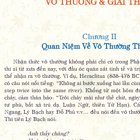
VÔ THƯỜNG & GIẢI TH
Chương II
Quan Niệm Về Vô Thường T
Nhận thức vô thường không phải chỉ có trong Phật P
thi sĩ từ xưa đến nay, với đầu óc quán sát tinh tế và 
thể nhận ra vô thường. Ví dụ, Heraclitus (535-475 BC
có câu nói nổi tiếng: “Không ai bước xuống hai lần cù
step twice into the same river). Khổng tử một hôm 
chảy, cảm thán bảo: “Trôi chảy mãi như thế chừ, ngày
tư phù, bất xả trú dạ. Luận Ngữ, thiên Tử Hạn). C
Ngang, Lý Bạch hay Đỗ Phủ v.v… đều nói đến vô thườn
Thi tiên Lý Bạch nói:
Anh thấy chăng?