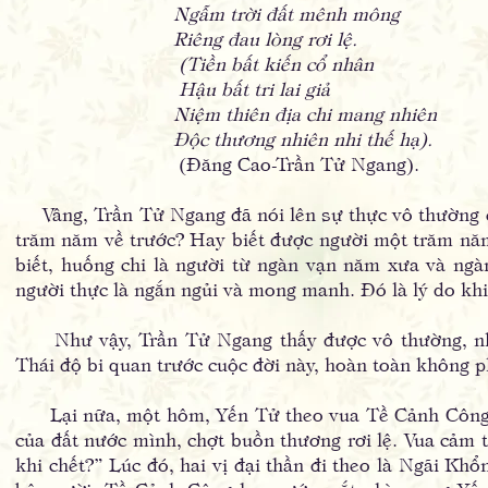
Ngẫm trời đất mênh mông
Riêng đau lòng rơi lệ.
(Tiền bất kiến cổ nhân
Hậu bất tri lai giả
Niệm thiên địa chi mang nhiên
Độc thương nhiên nhi thế hạ).
(Đăng Cao-Trần Tử Ngang).
Vâng, Trần Tử Ngang đã nói lên sự thực vô thường củ
trăm năm về trước? Hay biết được người một trăm nă
biết, huống chi là người từ ngàn vạn năm xưa và ngà
người thực là ngắn ngủi và mong manh. Đó là lý do kh
Như vậy, Trần Tử Ngang thấy được vô thường, nhưn
Thái độ bi quan trước cuộc đời này, hoàn toàn không ph
Lại nữa, một hôm, Yến Tử theo vua Tề Cảnh Công l
của đất nước mình, chợt buồn thương rơi lệ. Vua cảm t
khi chết?” Lúc đó, hai vị đại thần đi theo là Ngãi K