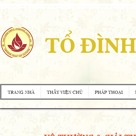
TỔ ĐÌNH
TRANG NHÀ
THẦY VIỆN CHỦ
PHÁP THOẠI
Trang Nhà
<
Kinh Sách
< Sách