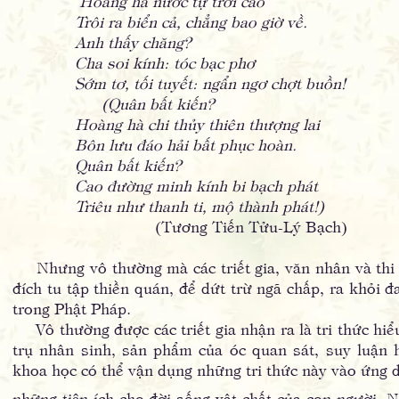
Hoàng hà nước tự trời cao
Trôi ra biển cả, chẳng bao giờ về.
Anh thấy chăng?
Cha soi kính: tóc bạc phơ
Sớm tơ, tối tuyết: ngẩn ngơ chợt buồn!
(Quân bất kiến?
Hoàng hà chi thủy thiên thượng lai
Bôn lưu đáo hải bất phục hoàn.
Quân bất kiến?
Cao đường minh kính bi bạch phát
Triêu như thanh ti, mộ thành phát!)
(Tương Tiến Tửu-Lý Bạch)
Nhưng vô thường mà các triết gia, văn nhân và thi 
đích tu tập thiền quán, để dứt trừ ngã chấp, ra khỏi 
trong Phật Pháp.
Vô thường được các triết gia nhận ra là tri thức hiểu
trụ nhân sinh, sản phẩm của óc quan sát, suy luận
khoa học có thể vận dụng những tri thức này vào ứng
những tiện ích cho đời sống vật chất của con người