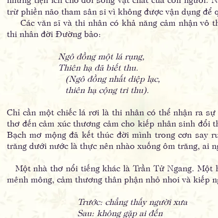
trừ phiền não tham sân si vì không được vận dụng để 
Các văn sĩ và thi nhân có khả năng cảm nhận vô thư
thi nhân đời Đường bảo:
Ngô đồng một lá rụng,
Thiên hạ đã biết thu.
(Ngô đồng nhất diệp lạc,
thiên hạ cộng tri thu).
Chỉ cần một chiếc lá rơi là thi nhân có thể nhận ra sự
thơ đến cảm xúc thương cảm cho kiếp nhân sinh đổi th
Bạch mơ mộng đã kết thúc đời mình trong cơn say r
trăng dưới nước là thực nên nhào xuống ôm trăng, ai n
Một nhà thơ nổi tiếng khác là Trần Tử Ngang. Một hôm
mênh mông, cảm thương thân phận nhỏ nhoi và kiếp ngư
Trước: chẳng thấy người xưa
Sau: không gặp ai đến