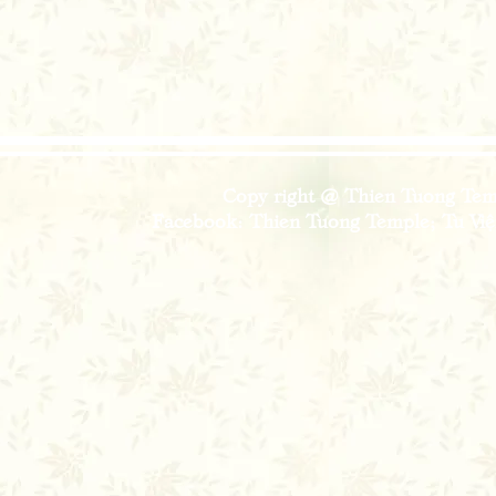
Copy right @ Thien Tuong Temp
Facebook: Thien Tuong Temple; Tu Viện 