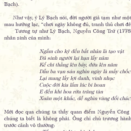
Bạch).
Như vậy, ý Lý Bạch nói, đời người giả tạm như một g
mau hưởng lạc, “chơi ngày không đủ, tranh thủ chơi đ
Tương tự như Lý Bạch, Nguyễn Công Trứ (1778-18
nhân sinh của mình:
Ngẫm cho kỹ đến bất nhân là tạo vật
Đã sinh người lại hạn lấy năm
Kể chi thằng lên bảy, đứa lên năm
Dẫu ba vạn sáu nghìn ngày là mấy chốc
Lại mang lấy lợi danh, vinh nhục
Cuộc đời kia lắm lúc bi hoan
E đến khi hoa rữa trăng tàn
Xuân một khắc, dễ nghìn vàng đổi chác
Mới đọc qua chúng ta thấy quan điểm Nguyễn Công 
chúng ta biết là không phải. Ông chỉ chủ trương hành 
trước cảnh vô thường: