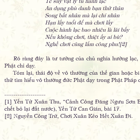
Tế suy vật lý tu hành lạc
An dụng phù danh bạn thử thân
Song bất nhân mà lại chí nhân
Hạn lấy tuổi để mà chơi lấy
Cuộc hành lạc bao nhiêu là lãi bấy
Nếu không chơi, thiệt ấy ai bù?
Nghề chơi cũng lắm công phu![2]
Rõ ràng đây là tư tưởng của chủ nghĩa hưởng lạc, 
Phật chỉ dạy.
Tóm lại, thái độ về vô thường của thế gian hoặc bi 
thử tìm hiểu vô thường đức Phật dạy trong Phật Pháp c
----------------------
[1] Yến Tử Xuân Thu, “Cảnh Công Đăng Ngưu Sơn B
chết bỏ lại đất nước), Yến Tử Can Gián, bài 17.
[2
]
Nguyễn Công Trứ, Chơi Xuân Kẻo Hết Xuân Đi.