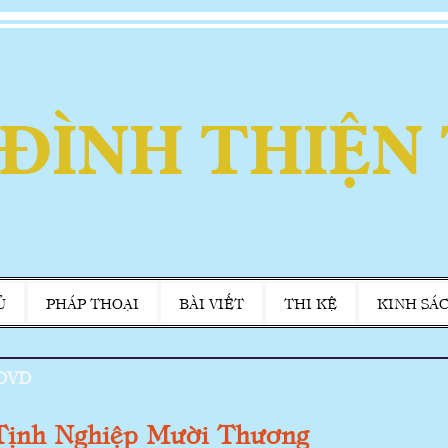
 ĐÌNH THIỆN
Ủ
PHÁP THOẠI
BÀI VIẾT
THI KỆ
KINH SÁ
DVD
 Tịnh Nghiệp Mười Thương