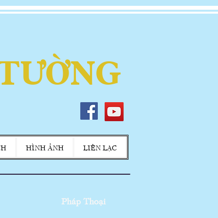
 TƯỜNG
CH
HÌNH ẢNH
LIÊN LẠC
Pháp Thoại