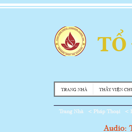
TỔ
TRANG NHÀ
THẦY VIỆN CH
Trang Nhà
<
Pháp Thoại
<
Audio: