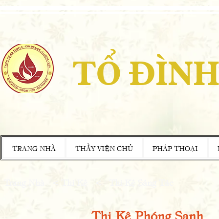
TỔ ĐÌNH
TRANG NHÀ
THẦY VIỆN CHỦ
PHÁP THOẠI
Trang Nhà
<
Thi Kệ
<
Thi Kệ Sáng Tác
Thi Kệ Phóng Sanh