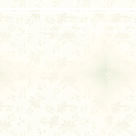
Copy right @ Thien Tuong Temp
Facebook: Thien Tuong Temple; Tu Viện 