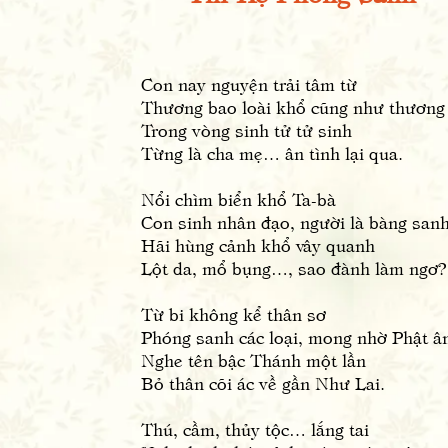
Con nay nguyện trải tâm từ
Thương bao loài khổ cũng như thương
Trong vòng sinh tử tử sinh
Từng là cha mẹ… ân tình lại qua.
Nổi chìm biển khổ Ta-bà
Con sinh nhân đạo, người l
à bàng san
Hãi hùng cảnh khổ vây quanh
Lột da, mổ bụng…, sao đành làm ngơ?
Từ bi không kể thân sơ
Phóng sanh các loại, mong nhờ Phật â
Nghe tên bậc Thánh một lần
Bỏ thân cõi ác về gần Như Lai.
Thú, cầm, thủy tộc… lắng tai