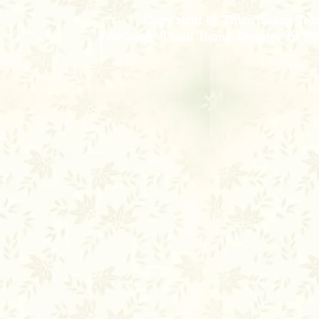
Copy right @ Thien Tuong Temp
Facebook: Thien Tuong Temple; Tu Viện 