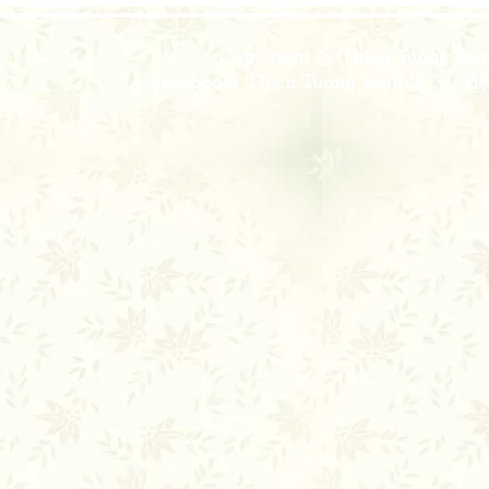
Copy right @ Thien Tuong Temp
Facebook: Thien Tuong Temple; Tu Viện 