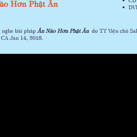
ào Hơn Phật Ân
DV
g nghe bài pháp
Ân Nào Hơn Phật Ân
do TT Viện chủ Sak
, CA Jan 14, 2018.