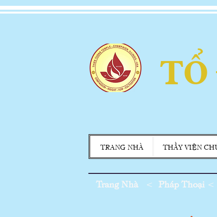
TỔ
TRANG NHÀ
THẦY VIỆN CH
Trang Nhà
<
Pháp Thoại
<