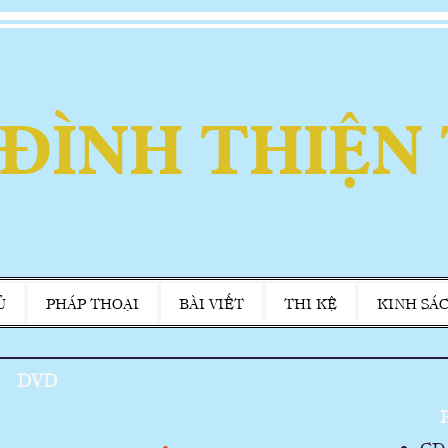
 ĐÌNH THIỆN
Ủ
PHÁP THOẠI
BÀI VIẾT
THI KỆ
KINH SÁ
DVD
P
CD