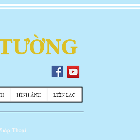
 TƯỜNG
CH
HÌNH ẢNH
LIÊN LẠC
háp Thoại