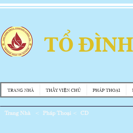
TỔ ĐÌNH
TRANG NHÀ
THẦY VIỆN CHỦ
PHÁP THOẠI
Trang Nhà
<
Pháp Thoại
<
CD