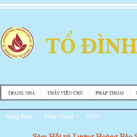
TỔ ĐÌNH
TRANG NHÀ
THẦY VIỆN CHỦ
PHÁP THOẠI
Trang Nhà
<
Pháp Thoại
<
DVD
Sám Hối và Lương Hoàng Bảo 