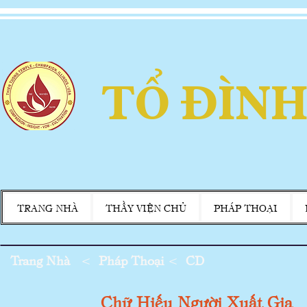
TỔ ĐÌNH
TRANG NHÀ
THẦY VIỆN CHỦ
PHÁP THOẠI
Trang Nhà
<
Pháp Thoại
<
CD
Chữ Hiếu Người Xuất Gia