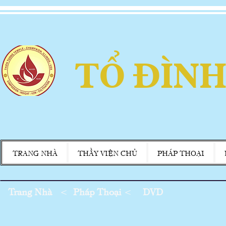
TỔ ĐÌNH
TRANG NHÀ
THẦY VIỆN CHỦ
PHÁP THOẠI
Trang Nhà
<
Pháp Thoại
<
DVD