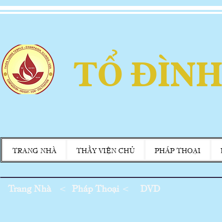
TỔ ĐÌNH
TRANG NHÀ
THẦY VIỆN CHỦ
PHÁP THOẠI
Trang Nhà
<
Pháp Thoại
<
DVD