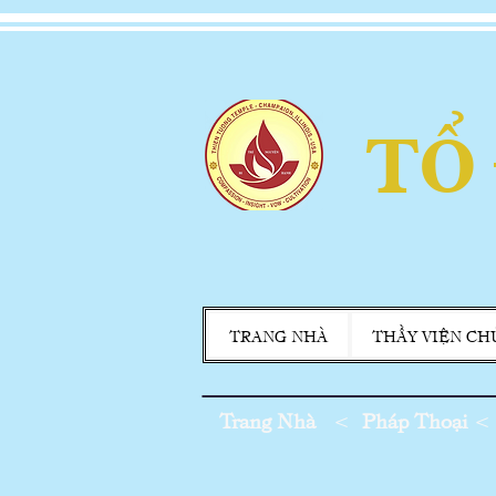
TỔ
TRANG NHÀ
THẦY VIỆN CH
Trang Nhà
<
Pháp Thoại
<