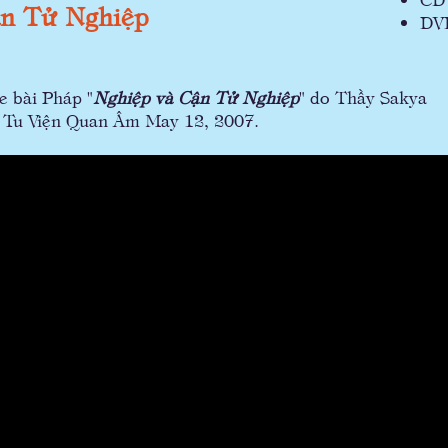
n Tử Nghiệp
DV
e bài Pháp "
Nghiệp và Cận Tử Nghiệp
" do Thầy Sakya
i Tu Viện Quan Âm May 12, 2007.