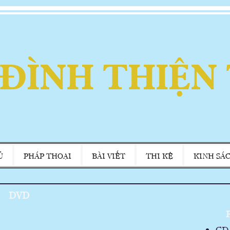
 ĐÌNH THIỆN
Ủ
PHÁP THOẠI
BÀI VIẾT
THI KỆ
KINH SÁ
DVD
P
CD