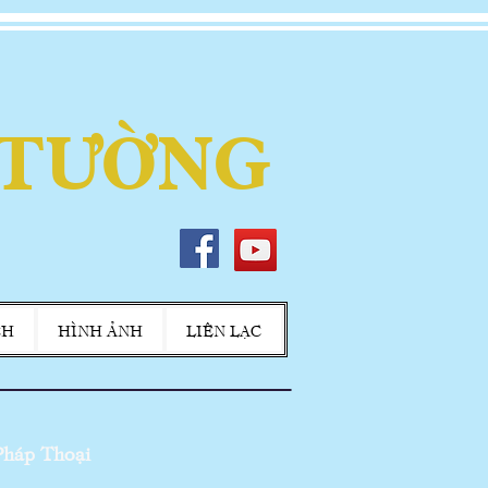
 TƯỜNG
CH
HÌNH ẢNH
LIÊN LẠC
háp Thoại