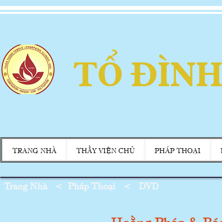
TỔ ĐÌNH
TRANG NHÀ
THẦY VIỆN CHỦ
PHÁP THOẠI
Trang Nhà
<
Pháp Thoại
<
DVD
Hoằng Pháp & Bá