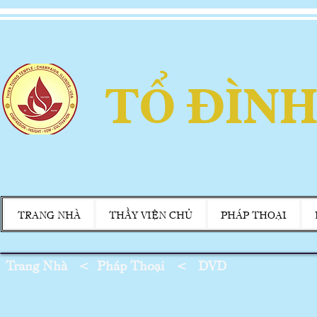
TỔ ĐÌNH
TRANG NHÀ
THẦY VIỆN CHỦ
PHÁP THOẠI
Trang Nhà
<
Pháp Thoại
<
DVD