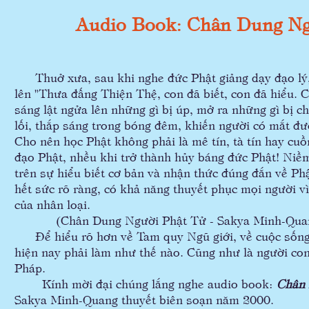
Audio Book: Chân Dung Ng
Thuở xưa, sau khi nghe đức Phật giảng dạy đạo lý, 
lên "Thưa đấng Thiện Thệ, con đã biết, con đã hiểu.
sáng lật ngửa lên những gì bị úp, mở ra những gì bị c
lối, thắp sáng trong bóng đêm, khiến người có mắt đư
Cho nên học Phật không phải là mê tín, tà tín hay cu
đạo Phật, nhều khi trở thành hủy báng đức Phật! Niềm
trên sự hiểu biết cơ bản và nhận thức đúng đắn về Ph
hết sức rõ ràng, có khả năng thuyết phục mọi người vì 
của nhân loại.
(Chân Dung Người Phật Tử - Sakya Minh-Qua
Để hiểu rõ hơn về Tam quy Ngũ giới, về cuộc sống c
hiện nay phải làm như thế nào. Cũng như là người co
Pháp.
Kính mời đại chúng lắng nghe audio book:
Chân 
Sakya Minh-Quang thuyết biên soạn năm 2000.