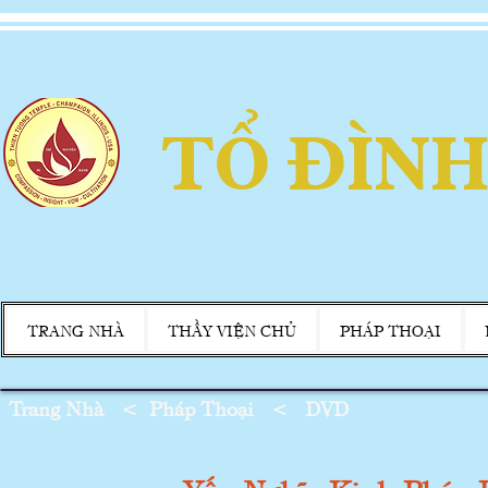
TỔ ĐÌNH
TRANG NHÀ
THẦY VIỆN CHỦ
PHÁP THOẠI
Trang Nhà
<
Pháp Thoại
<
DVD