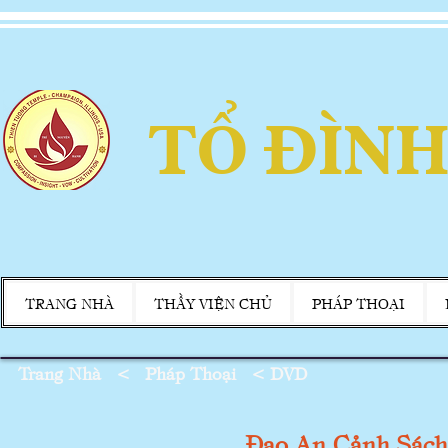
TỔ ĐÌNH
TRANG NHÀ
THẦY VIỆN CHỦ
PHÁP THOẠI
Trang Nhà
<
Pháp Thoại
<
DVD
Đạo An Cảnh Sách