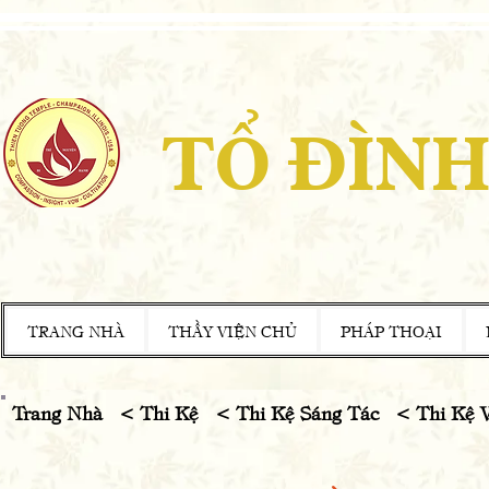
TỔ ĐÌNH
TRANG NHÀ
THẦY VIỆN CHỦ
PHÁP THOẠI
Trang Nhà
<
Thi Kệ < Thi Kệ Sáng Tác < Thi Kệ