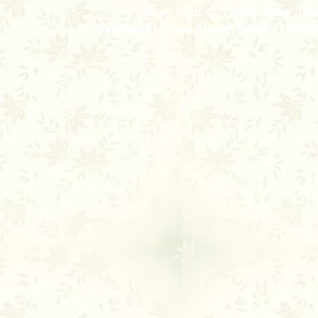
Copy right @ Thien Tuong Temp
Facebook: Thien Tuong Temple; Tu Viện 