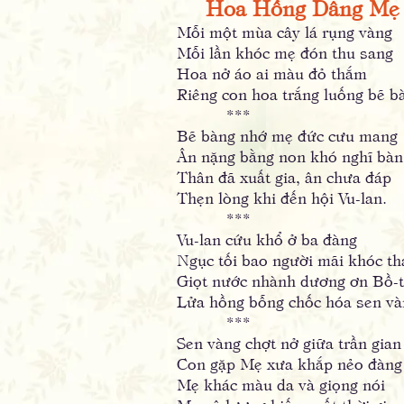
Hoa Hồng Dâng Mẹ
Mỗi một mùa cây lá rụng vàng
Mỗi lần khóc mẹ đón thu sang
Hoa nở áo ai màu đỏ thắm
Riêng con hoa trắng luống bẽ b
***
Bẽ bàng nhớ mẹ đức cưu mang
Ân nặng bằng non khó nghĩ bàn
Thân đã xuất gia, ân chưa đáp
Thẹn lòng khi đến hội Vu-lan.
***
Vu-lan cứu khổ ở ba đàng
Ngục tối bao người mãi khóc th
Giọt nước nhành dương ơn Bồ-t
Lửa hồng bỗng chốc hóa sen và
***
Sen vàng chợt nở giữa trần gian
Con gặp Mẹ xưa khắp nẻo đàng
Mẹ khác màu da và giọng nói