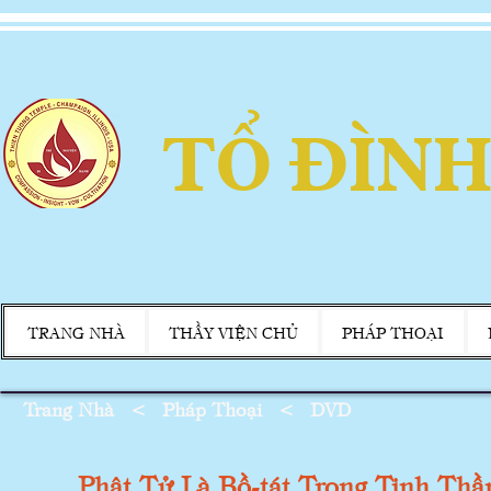
TỔ ĐÌNH
TRANG NHÀ
THẦY VIỆN CHỦ
PHÁP THOẠI
Trang Nhà
<
Pháp Thoại
<
DVD
Phật Tử Là Bồ-tát Trong Tinh Thầ