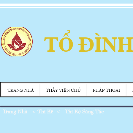
TỔ ĐÌNH
TRANG NHÀ
THẦY VIỆN CHỦ
PHÁP THOẠI
Trang Nhà
<
Thi Kệ
<
Thi Kệ Sáng Tác