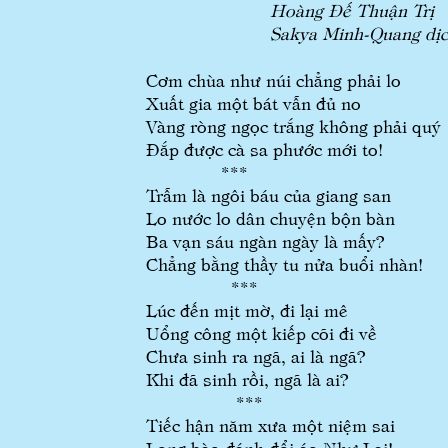
Hoàng Đế Thuận Trị
Sakya Minh-Quang d
Cơm chùa như núi chẳng phải lo
Xuất gia một bát vẫn đủ no
Vàng ròng ngọc trắng không phải quý
Đắp được cà sa phước mới to!
***
Trẫm là ngôi báu của giang san
Lo nước lo dân chuyện bộn bàn
Ba vạn sáu ngàn ngày là mấy?
Chẳng bằng thầy tu nửa buổi nhàn!
***
Lúc đến mịt mờ, đi lại mê
Uổng công một kiếp cõi đi về
Chưa sinh ra ngã, ai là ngã?
Khi đã sinh rồi, ngã là ai?
***
Tiếc hận năm xưa một niệm sai
Long bào đánh đổi áo Như Lai!