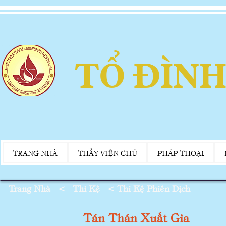
TỔ ĐÌNH
TRANG NHÀ
THẦY VIỆN CHỦ
PHÁP THOẠI
Trang Nhà
<
Thi Kệ < Thi Kệ Phiên Dịch
Tán Thán Xuất Gia