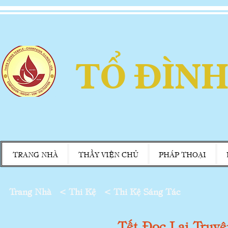
TỔ ĐÌNH
TRANG NHÀ
THẦY VIỆN CHỦ
PHÁP THOẠI
Trang Nhà
<
Thi Kệ < Thi Kệ Sáng Tác
Tết Đọc Lại Truyệ