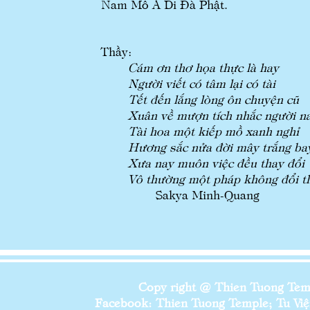
Nam Mô A Di Đà Phật.
Thầy:
Cám ơn thơ họa thực là hay
Người viết có tâm lại có tài
Tết đến lắng lòng ôn chuyện cũ
Xuân về mượn tích nhắc người n
Tài hoa một kiếp mồ xanh nghỉ
Hương sắc nửa đời mây trắng ba
Xưa nay muôn việc đều thay đổi
Vô thường một pháp không đổi t
Sakya Minh-Quang
Copy right @ Thien Tuong Temp
Facebook: Thien Tuong Temple; Tu Viện 