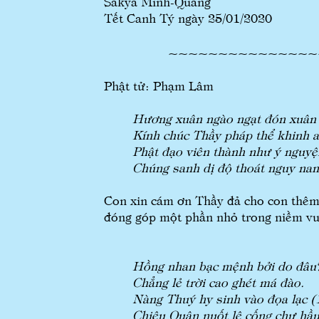
Sakya Minh-Quang
Tết Canh Tý ngày 25/01/2020
~~~~~~~~~~~~~~
Phật tử: Phạm Lâm
Hương xuân ngào ngạt đón xuân 
Kính chúc Thầy pháp thể khinh a
Phật đạo viên thành như ý nguyệ
Chúng sanh dị độ thoát nguy nan
Con xin cám ơn Thầy đả cho con thêm 
đóng góp một phần nhỏ trong niềm vui
Hồng nhan bạc mệnh bởi do đâu
Chẳng lẻ trời cao ghét má đào.
Nàng Thuý hy sinh vào đọa lạc (
Chiêu Quân nuốt lệ cống chư hầu