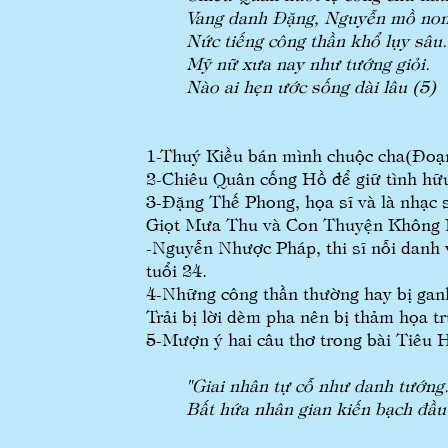
Vang danh Đặng, Nguyễn mồ non
Nức tiếng công thần khổ lụy sâu.
Mỹ nữ xưa nay như tướng giỏi.
Nào ai hẹn ước sống dài lâu (5)
1-Thuý Kiều bán mình chuộc cha(Đoạ
2-Chiêu Quân cống Hồ để giữ tình hữu
3-Đặng Thế Phong, họa sĩ và là nhạc s
Giọt Mưa Thu và Con Thuyện Không 
-Nguyễn Nhược Pháp, thi sĩ nỗi danh 
tuổi 24.
4-Những công thần thường hay bị ganh
Trải bị lời dèm pha nên bị thảm họa tr
5-Mượn ý hai câu thơ trong bài Tiêu 
"Giai nhân tự cỗ như danh tướng
Bất hứa nhân gian kiến bạch đầu