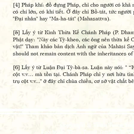
[4] Pháp khí: đồ đựng Pháp, chỉ cho người có khả
có chí lớn, có khí tiết. Ở đây chỉ Bồ-tát, tức ngư
"Đại nhân" hay "Ma-ha-tát" (Mahasattva).
[5] Lấy ý từ Kinh Thừa Kế Chánh Pháp (P. Dhamm
Phật dạy: "Này các Tỳ-kheo, các ông nên thừa kế 
vật!" Tham khảo bản dịch Anh ngữ của Mahāsi Sa
should not remain content with the inheritances of
[6] Lấy ý từ Luận Đại Tỳ-bà-sa. Luận này nói: " “
cột v.v… mà tồn tại. Chánh Pháp chỉ y nơi hữu tì
trụ cột v.v..." ở đây chỉ chùa chiền, cơ sở vật chất b
Copy right @ Thien Tuong Temp
Facebook: Thien Tuong Temple; Tu Viện 