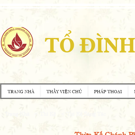
TỔ ĐÌNH
TRANG NHÀ
THẦY VIỆN CHỦ
PHÁP THOẠI
Trang Nhà
<
Thi Kệ
<
Thi Kệ Sáng Tác
Thừa Kế Chánh P