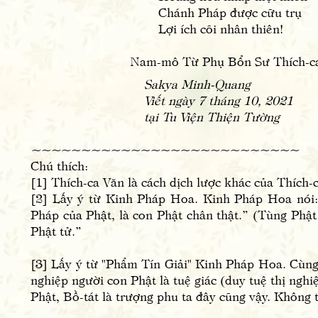
Chánh Pháp được cữu trụ
Lợi ích cõi nhân thiên!
Nam-mô Từ Phụ Bổn Sư Thích-ca
Sakya Minh-Quang
Viết ngày 7 tháng 10, 2021
tại Tu Viện Thiện Tường
~~~~~~~~~~~~~~~~~~~~~~~~~~~
Chú thích:
[1] Thích-ca Văn là cách dịch lược khác của Thích-
[2] Lấy ý từ Kinh Pháp Hoa. Kinh Pháp Hoa nói:
Pháp của Phật, là con Phật chân thật.” (Tùng Phật
Phật tử.”
[3] Lấy ý từ "Phẩm Tín Giải" Kinh Pháp Hoa. Cùng 
nghiệp người con Phật là tuệ giác (duy tuệ thị nghi
Phật, Bồ-tát là trượng phu ta đây cũng vậy. Không 