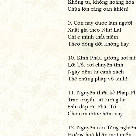
Không tu, không hoằng hóa
Chùa lớn càng oan khiên!
9. Con nay được làm người
Xuất gia theo Như Lai
Chỉ e mình thất niệm
Theo dòng đời không hay.
10. Kinh Phật: gương soi m
Lời Tổ: roi chuyên tinh
Ngày đêm tự cảnh sách
Thệ chứng pháp vô sinh!
11. Nguyện thừa kế Pháp Ph
Trao truyền lại tương lai
Đền đáp ơn Phật Tổ
Cho con được hôm nay.
12. Nguyện cầu Tăng nghiêm
Hoằng hoá khắp mọi miền