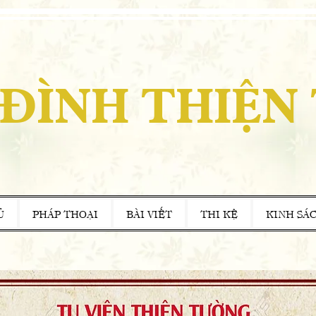
 ĐÌNH THIỆN
Ủ
PHÁP THOẠI
BÀI VIẾT
THI KỆ
KINH SÁ