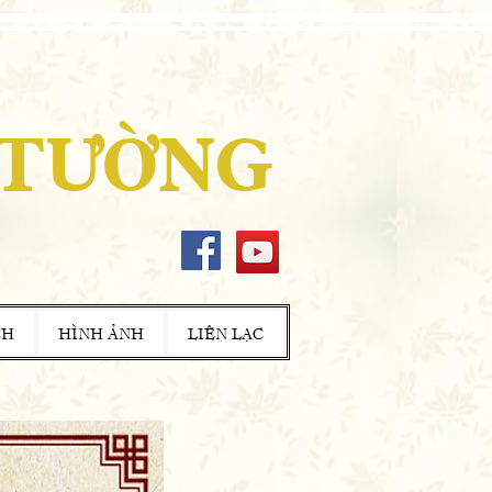
 TƯỜNG
CH
HÌNH ẢNH
LIÊN LẠC